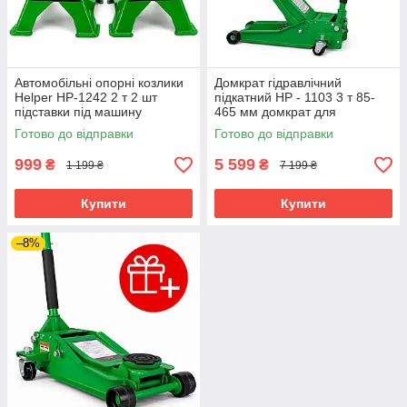
Автомобільні опорні козлики
Домкрат гідравлічний
Helper HP-1242 2 т 2 шт
підкатний HP - 1103 3 т 85-
підставки під машину
465 мм домкрат для
страхувальні
легкового автомобіля
Готово до відправки
Готово до відправки
999
5 599
₴
₴
1 199 ₴
7 199 ₴
Купити
Купити
–8%