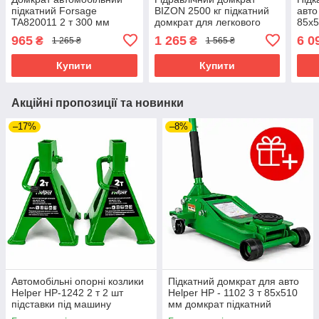
підкатний Forsage
BIZON 2500 кг підкатний
авто
TA820011 2 т 300 мм
домкрат для легкового
85x5
домкрат підкатний
автомобіля
підк
965
1 265
6 0
₴
₴
1 265 ₴
1 565 ₴
гідравлічний для легкового
домк
авто
Купити
Купити
Акційні пропозиції та новинки
–17%
–8%
Автомобільні опорні козлики
Підкатний домкрат для авто
Helper HP-1242 2 т 2 шт
Helper HP - 1102 3 т 85x510
підставки під машину
мм домкрат підкатний
страхувальні
автомобільний домкрат