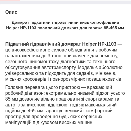
Опис
Домкрат підкатний гідравлічний низькопрофільний
Helper HP-1103 посилений домкрат для гаража 85-465
мм
Підкатний гідравлічний домкрат Helper HP-1103
—
це високоефективне силове обладнання з робочим
навантаженням до 3 тонн, призначене для ремонту,
сезонного шиномонтажу, діагностики та технічного
обслуговування автотранспорту. Модель є абсолютно
універсальною та підходить для седанів, мінівенів,
міських кросоверів і повнорозмірних позашляховиків.
Головна перевага цього пристрою — вражаючий
робочий діапазон: екстремально низький підхоп усього
85 мм дозволяє вільно працювати зі спорткарами та
авто із заниженою підвіскою, тоді як максимальний
підйом до 465 мм гарантує великий і комфортний
простір для проведення будь-яких сервісних
маніпуляцій під кузовом високих машин.