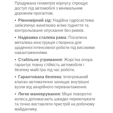
Продумана геометрія корпусу спрощує
доступ під автомобілі з мінімальним
дорожнім просвітом.
Рівномірний хід:
Надійна гідросистема
забезпечує винятково м'яке підняття та
контрольоване опускання без ривків.
Надважка сталева рама:
Посилена
металева конструкція створена для
щоденної інтенсивної роботи під високими
навантаженнями.
Стабільне утримання:
Жорстка опора
гарантує повну стійкість автомобіля і
безпеку майстра під час роботи.
Гарантована безпека:
Інтегрований
клапан автоматично захищає внутрішні
вузли від аварійного перевантаження.
Легке маневрування:
Міцні поворотні
колеса допомагають швидко перекочувати
та точно виставляти пристрій на робочому
майданчику.