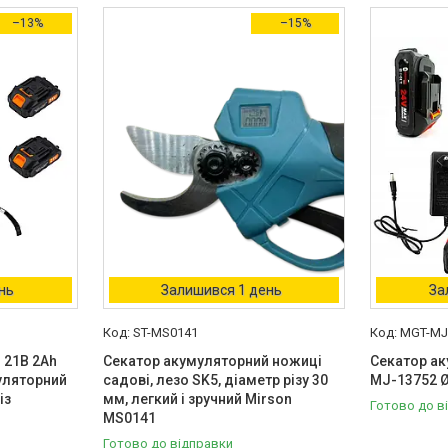
–13%
–15%
нь
Залишився 1 день
За
ST-MS0141
MGT-MJ
 21В 2Ah
Секатор акумуляторний ножиці
Секатор а
уляторний
садові, лезо SK5, діаметр різу 30
MJ-13752 
із
мм, легкий і зручний Mirson
Готово до в
MS0141
Готово до відправки