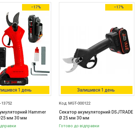
–17%
–17%
лишився 1 день
Залишився 1 день
-13752
MGT-000122
кумуляторний Hammer
Секатор акумуляторний DSJTRADE
Ø25 мм 30 мм
Ø 25 мм 30 мм
ідправки
Готово до відправки