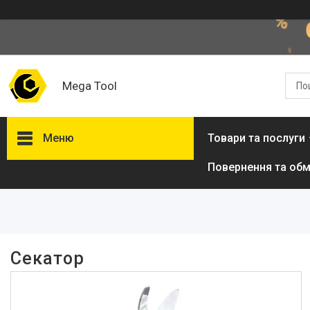
Mega Tool
Меню
Товари та послуги
Повернення та обм
Фільтри
Ціна
В наявності
Секатор
Так
4
Виробник