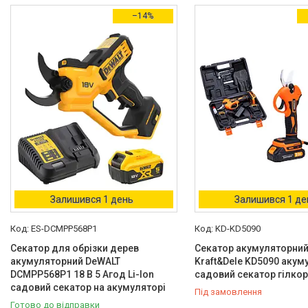
Двигуни бензинові
–14%
Ручний інструмент
Пристрої пускозарядні для
АКБ
Бензоінструмент
Набори гайкових ключів
Компресометри
Зварювальне обладнання
Знімачі та обтискачі
Дім і сад
Обприскувачі акумуляторні та
Залишився 1 день
Залишився 1 де
комплектуючі
ES-DCMPP568P1
KD-KD5090
Дренажні насоси
Секатор для обрізки дерев
Секатор акумуляторний
Мийки високого тиску
акумуляторний DeWALT
Kraft&Dele KD5090 акум
Газові плити та комплектуючі
DCMPP568P1 18 В 5 Агод Li-Ion
садовий секатор гілкор
Ліхтарі
садовий секатор на акумуляторі
Під замовлення
Газонокосарки
Готово до відправки