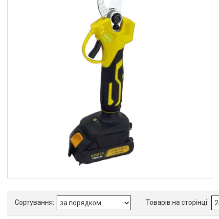
292062
1
DeWalt
1
Hammer
1
MirSon
1
Товари та послуги
Стол подъемный
гидравлический
Кліматична техніка
Електроінструменти
Енергозабезпечення
Будівельна техніка та
обладнання
Засоби індивідуального
захисту нов