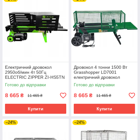
Електричний дровокол
Дровокол 4 тонни 1500 Вт
2950об/мин 4т 50Гц
Grasshopper LD7001
ELECTRIC ZIPPER ZI-HS5TN
електричний дровокол
гідравлічний дровокол
Готово до відправки
Готово до відправки
8 665
8 665
₴
₴
11 465 ₴
11 465 ₴
Купити
Купити
–24%
–24%