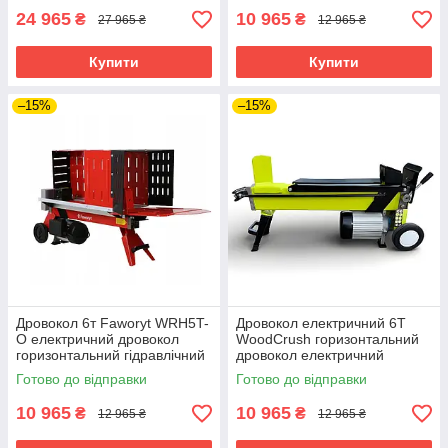
господарства
24 965
10 965
₴
₴
27 965 ₴
12 965 ₴
Купити
Купити
–15%
–15%
Дровокол 6т Faworyt WRH5T-
Дровокол електричний 6Т
O електричний дровокол
WoodCrush горизонтальний
горизонтальний гідравлічний
дровокол електричний
дровокол
дровокол гідравлічний
Готово до відправки
Готово до відправки
10 965
10 965
₴
₴
12 965 ₴
12 965 ₴