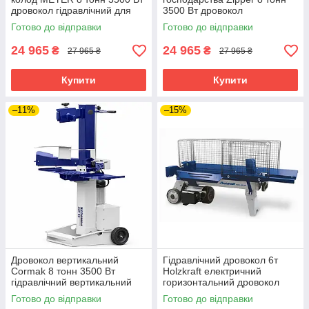
дровокол гідравлічний для
3500 Вт дровокол
швидкої колки дров
гідравлічний вертикального
Готово до відправки
Готово до відправки
типу
24 965
24 965
₴
₴
27 965 ₴
27 965 ₴
Купити
Купити
–11%
–15%
Дровокол вертикальний
Гідравлічний дровокол 6т
Cormak 8 тонн 3500 Вт
Holzkraft електричний
гідравлічний вертикальний
горизонтальний дровокол
дровокол дровокол
колун для заготівлі дров
Готово до відправки
Готово до відправки
гідравлічний для