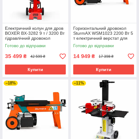
Електричний колун для дров
Горизонтальний дровокол
BOXER BX-3282 9 т / 3200 Вт
SturmAX WSM1023 2200 Вт 5
гідравлічний дровокол
т електричний верстат для
дровокол для дому 220в
розколювання дров
Готово до відправки
Готово до відправки
35 499
14 949
₴
₴
42 599 ₴
17 398 ₴
Купити
Купити
–18%
–11%