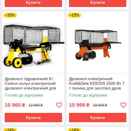
Купити
Купити
–15%
–13%
Дровокол гідравлічний 6т
Дровокол електричний
Cedrus колун електричний
Kraft&Dele KD5209 2500 Вт 7
дровокол електричний для
т техніка для заготівлі дров
заготовлювання дров
Готово до відправки
Готово до відправки
10 965
15 999
₴
₴
12 965 ₴
18 399 ₴
Купити
Купити
–24%
–24%