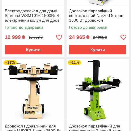
Електродровокол для дому
Дровокол гідравлічний
Sturmax WSM1016 1500Вт 4т
вертикальний Narzed 8 тонн
електричний колун для дров
3500 Вт дровокол
дровокол електричний
гідравлічний для приватного
Готово до відправки
Готово до відправки
горизонтальний
будинку
12 999
24 965
₴
₴
15 758 ₴
27 965 ₴
Купити
Купити
–11%
–11%
Дровокол гідравлічний для
Дровокол гідравлічний для
колод MEYER 8 тонн 3500 Вт
господарства Zipper 8 тонн