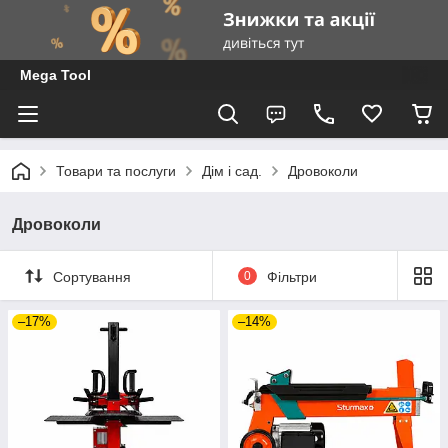
Mega Tool
Товари та послуги
Дім і сад.
Дровоколи
Дровоколи
Сортування
0
Фільтри
–17%
–14%