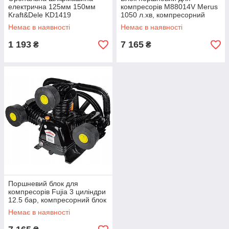
електрична 125мм 150мм
компресорів M88014V Merus
Kraft&Dele KD1419
1050 л.хв, компресорний
шліфмашина електрична
блок 90 мм
Немає в наявності
Немає в наявності
1 193
7 165
₴
₴
Поршневий блок для
компресорів Fujia 3 циліндри
12.5 бар, компресорний блок
90 мм
Немає в наявності