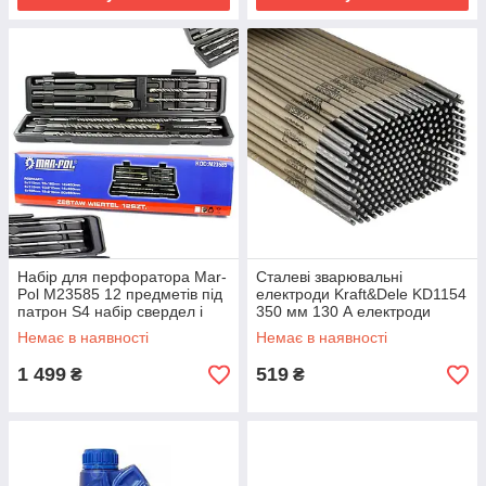
Набір для перфоратора Mar-
Сталеві зварювальні
Pol M23585 12 предметів під
електроди Kraft&Dele KD1154
патрон S4 набір свердел і
350 мм 130 А електроди
доліт
зварювальні по сталі
Немає в наявності
Немає в наявності
1 499
519
₴
₴