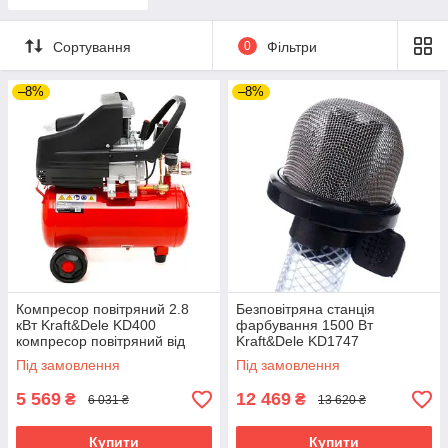
Сортування
0
Фільтри
–8%
–8%
Компресор повітряний 2.8
Безповітряна станція
кВт Kraft&Dele KD400
фарбування 1500 Вт
компресор повітряний від
Kraft&Dele KD1747
виробника
фарбувальний верстат
Під замовлення
Під замовлення
5 569
12 469
₴
₴
6 031 ₴
13 620 ₴
Купити
Купити