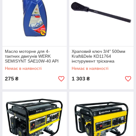
Масло моторне для 4-
Храповий ключ 3/4" 500мм
тактних двигунів WERK
Kraft&Dele KD11764
SEMISYNT SAE10W-40 API
інстурумент тріскачка
SG 1л
Немає в наявності
Немає в наявності
275
1 303
₴
₴