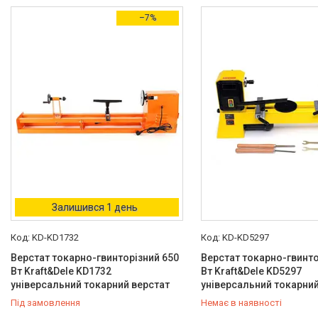
Польща
2
–7%
Стан
Новий
2
Виробник
Kraft&Dele
2
Товари та послуги
Стол подъемный
гидравлический
Залишився 1 день
Кліматична техніка
KD-KD1732
KD-KD5297
Електроінструменти
Верстат токарно-гвинторізний 650
Верстат токарно-гвинто
Енергозабезпечення
Вт Kraft&Dele KD1732
Вт Kraft&Dele KD5297
Будівельна техніка та
універсальний токарний верстат
універсальний токарний
обладнання
Під замовлення
Немає в наявності
Засоби індивідуального