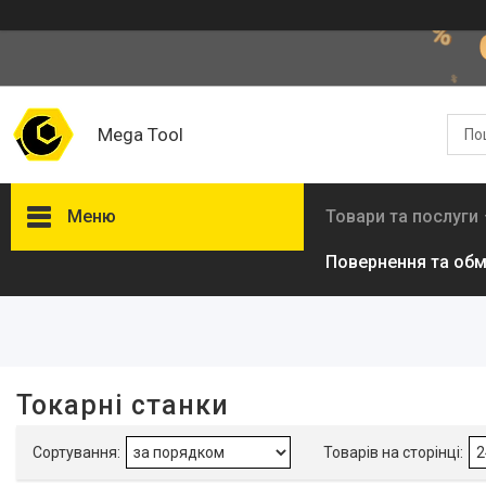
Mega Tool
Меню
Товари та послуги
Повернення та обм
Фільтри
Діапазон цін, ₴
Споживана потужність, кВт
Токарні станки
Країна виробник