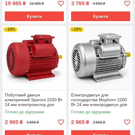
19 965
3 765
₴
₴
23 965 ₴
4 599 ₴
Купити
Купити
–19%
–19%
Побутовий двигун
Електродвигун для
електричний Speroni 2200 Вт
господарства Mophorn 2200
24 мм електромотор для
Вт 24 мм електродвигун для
майстерні електродвигун для
домашньої майстерні двигун
Готово до відправки
Готово до відправки
деревообробки
для компресора
2 965
2 965
₴
₴
3 665 ₴
3 665 ₴