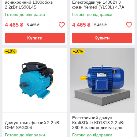
асинхронний 1300об/хв
Електродвигун 1400Вт 3
2.2кВт LS90L4S
фази Yemed (YL90L) 4,7А
Готово до відправки
Готово до відправки
4 465
4 465
₴
₴
5 465 ₴
5 465 ₴
Купити
Купити
–18%
–10%
Електричний двигун
Двигун трьохфазний 2.2 кВт
Kraft&Dele KD1813 2,2 кВт
OEM SAG004
380 В електродвигун для
майстерні електродвигун для
Готово до відправки
Готово до відправки