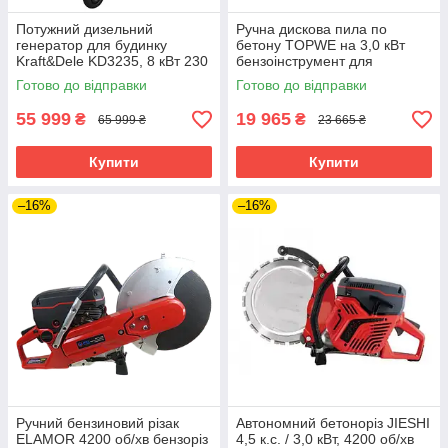
Потужний дизельний
Ручна дискова пила по
генератор для будинку
бетону TOPWE на 3,0 кВт
Kraft&Dele KD3235, 8 кВт 230
бензоінструмент для
В чотиритактний дизельний
демонтажу доріг
Готово до відправки
Готово до відправки
генератор
55 999
19 965
₴
₴
65 999 ₴
23 665 ₴
Купити
Купити
–16%
–16%
Ручний бензиновий різак
Автономний бетоноріз JIESHI
ELAMOR 4200 об/хв бензоріз
4,5 к.с. / 3,0 кВт, 4200 об/хв