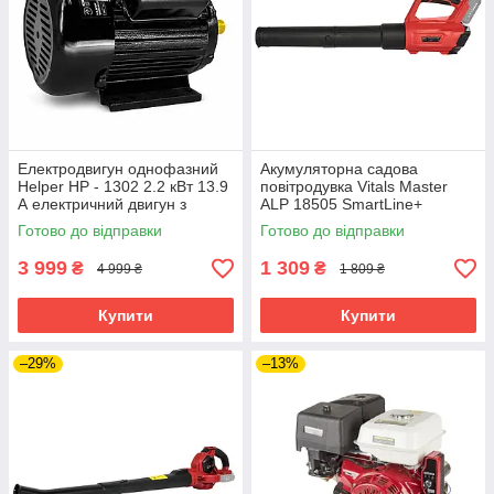
Електродвигун однофазний
Акумуляторна садова
Helper HP - 1302 2.2 кВт 13.9
повітродувка Vitals Master
А електричний двигун з
ALP 18505 SmartLine+
мідною обмоткою
акумуляторна повітродувка
Готово до відправки
Готово до відправки
для листя
3 999
1 309
₴
₴
4 999 ₴
1 809 ₴
Купити
Купити
–29%
–13%