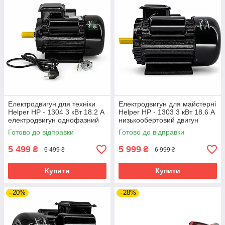
Електродвигун для техніки
Електродвигун для майстерні
Helper HP - 1304 3 кВт 18.2 А
Helper HP - 1303 3 кВт 18.6 А
електродвигун однофазний
низькообертовий двигун
електродвигун для
електродвигун для верстата
Готово до відправки
Готово до відправки
компресора
5 499
5 999
₴
₴
6 499 ₴
6 999 ₴
Купити
Купити
–20%
–28%