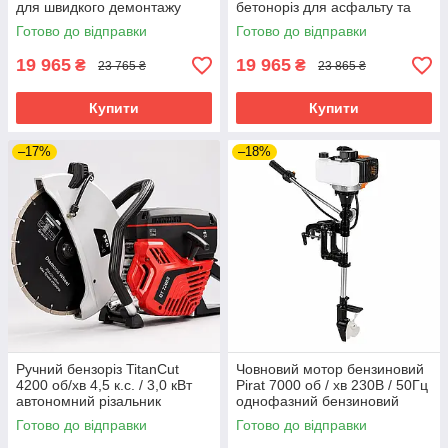
для швидкого демонтажу
бетоноріз для асфальту та
бетону та асфальтного
бетону
Готово до відправки
Готово до відправки
покриття
19 965
19 965
₴
₴
23 765 ₴
23 865 ₴
Купити
Купити
–17%
–18%
Ручний бензоріз TitanCut
Човновий мотор бензиновий
4200 об/хв 4,5 к.с. / 3,0 кВт
Pirat 7000 об / хв 230В / 50Гц
автономний різальник
однофазний бензиновий
асфальту бензоріз по бетону
мотор для човна
Готово до відправки
Готово до відправки