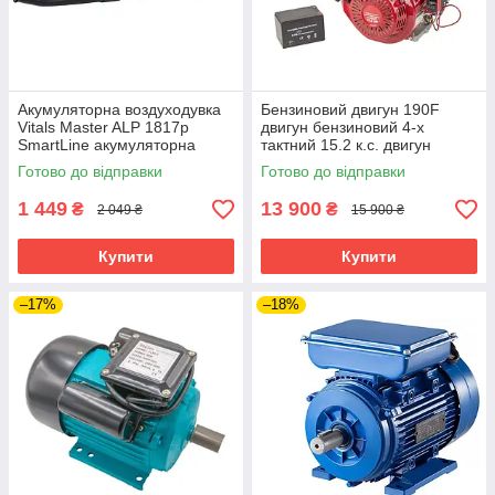
Акумуляторна воздуходувка
Бензиновий двигун 190F
Vitals Master ALP 1817p
двигун бензиновий 4-х
SmartLine акумуляторна
тактний 15.2 к.с. двигун
повітродувка для листя
внутрішнього згоряння
Готово до відправки
Готово до відправки
1 449
13 900
₴
₴
2 049 ₴
15 900 ₴
Купити
Купити
–17%
–18%