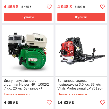
станка
4 465
4 948
₴
₴
5 465 ₴
5 503 ₴
Купити
Купити
Двигун внутрішнього
Бензинова садова
згоряння Helper HP - 1002/2
повітродувка 3,0 к.с. 86 м/с
7 к.с. 20 мм бензиновий
Vitals Professional LP 76120-
двигун для техніки мотор
4t чотиритактна повітродувка
Немає в наявності
Немає в наявності
бензиновий
4 699
14 839
₴
₴