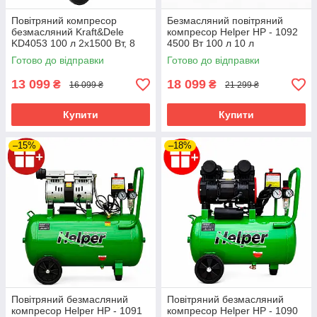
Повітряний компресор
Безмасляний повітряний
безмасляний Kraft&Dele
компресор Helper HP - 1092
KD4053 100 л 2х1500 Вт, 8
4500 Вт 100 л 10 л
бар безмасляний компресор
безмасляний компресор для
Готово до відправки
Готово до відправки
дому і роботи поршневий
компресор
13 099
18 099
₴
₴
16 099 ₴
21 299 ₴
Купити
Купити
–15%
–18%
Повітряний безмасляний
Повітряний безмасляний
компресор Helper HP - 1091
компресор Helper HP - 1090