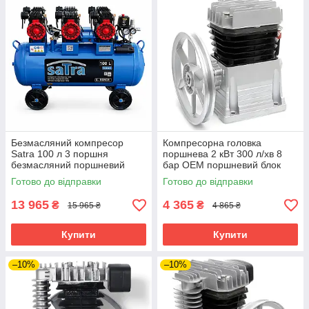
Безмасляний компресор
Компресорна головка
Satra 100 л 3 поршня
поршнева 2 кВт 300 л/хв 8
безмасляний поршневий
бар OEM поршневий блок
компресор компресор
для компресора
Готово до відправки
Готово до відправки
безмасляний для малярних
двоциліндровий поршневий
робіт
вузол
13 965
4 365
₴
₴
15 965 ₴
4 865 ₴
Купити
Купити
–10%
–10%