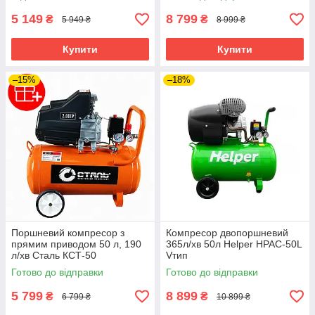
для майстерні
5 149
8 799
₴
₴
5 949 ₴
8 999 ₴
Купити
Купити
–15%
–18%
Поршневий компресор з
Компресор двопоршневий
прямим приводом 50 л, 190
365л/хв 50л Helper HPAC-50L
л/хв Сталь КСТ-50
Vтип
Готово до відправки
Готово до відправки
5 799
8 899
₴
₴
6 799 ₴
10 899 ₴