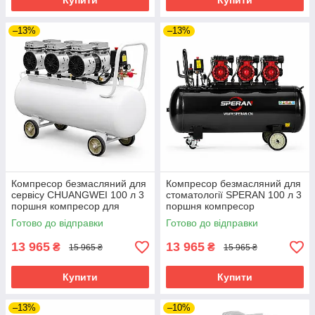
Купити
Купити
–13%
–13%
Компресор безмасляний для
Компресор безмасляний для
сервісу CHUANGWEI 100 л 3
стоматології SPERAN 100 л 3
поршня компресор для
поршня компресор
фарбування меблів
безмасляний для аерографа
Готово до відправки
Готово до відправки
повітряний компресор
13 965
13 965
₴
₴
15 965 ₴
15 965 ₴
Купити
Купити
–13%
–10%