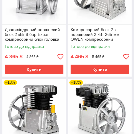
Двоциліндровий поршневий
Компресорний блок 2-х
блок 2 кВт 8 бар Exuan
поршневий 2 кВт 265 мм
компресорний блок головка
OWEN компресорний
для компресора
поршневой блок повітряний
Готово до відправки
Готово до відправки
головка для компресора
4 365
4 465
₴
₴
4 865 ₴
5 465 ₴
Купити
Купити
–18%
–18%