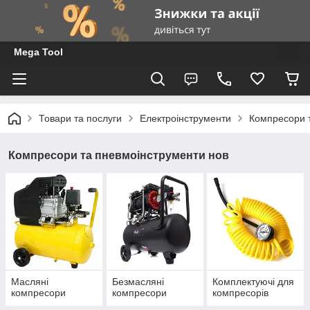
Mega Tool
Товари та послуги
Електроінструменти
Компресори 
Компресори та пневмоінструменти нов
Масляні
Безмасляні
Комплектуючі для
компресори
компресори
компресорів