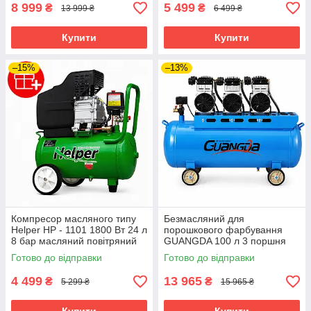
8 999
5 499
₴
₴
13 999 ₴
6 499 ₴
Купити
Купити
–15%
–13%
Компресор масляного типу
Безмасляний для
Helper HP - 1101 1800 Вт 24 л
порошкового фарбування
8 бар масляний повітряний
GUANGDA 100 л 3 поршня
компресор масляний
компресор безмасляний для
Готово до відправки
Готово до відправки
компресор високий тиск
аерографа
4 499
13 965
₴
₴
5 299 ₴
15 965 ₴