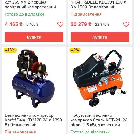
кВт 265 мм 2 поршня
KRAFT&DELE KD1394 100 л
повітряний компресорний
3 x 1500 Вт повітряний
блок повітряна компресорна
компресор
Готово до відправки
Під замовлення
головка
4 465
20 379
₴
₴
5 465 ₴
22 879 ₴
Купити
Купити
–13%
–2%
Безмасляний компресор
Побутовий масляний
Kraft&Dele KD2128 24 л 1390
компресор Сталь КСТ-24, 24
Вт безмасляний
літри, 1.5 кВт, з колесами
двопоршневий компресор
Під замовлення
Готово до відправки