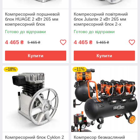
Компресорний поршневой
Компресорний повітряний
блок HUAGE 2 кВт 265 мм
блок Julante 2 кВт 265 мм
компресорний блок
компресорний блок 2-х
повітряний компресорна
поршневий компресорна
Готово до відправки
Готово до відправки
головка для
головка
пневмоінструменту
4 465
4 465
₴
₴
5 465 ₴
5 465 ₴
Купити
Купити
–18%
–11%
Компресорний блок Cyklon 2
Компресор безмасляний