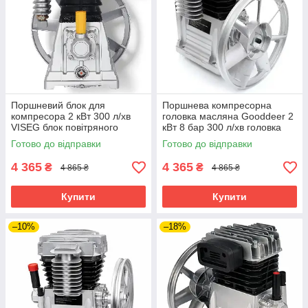
Поршневий блок для
Поршнева компресорна
компресора 2 кВт 300 л/хв
головка масляна Gooddeer 2
VISEG блок повітряного
кВт 8 бар 300 л/хв головка
компресора поршневий
компресора поршневого типу
Готово до відправки
Готово до відправки
масляна головка для
двоциліндровий блок
компресора
4 365
4 365
₴
₴
4 865 ₴
4 865 ₴
Купити
Купити
–10%
–18%