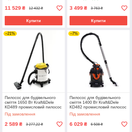
11 529
3 499
₴
₴
12 432 ₴
3 763 ₴
Купити
Купити
–21%
–7%
Пилосос для будівельного
Пилосос для будівельного
сміття 1650 Вт Kraft&Dele
сміття 1400 Вт Kraft&Dele
KD489 промисловий пилосос
KD482 промисловий пилосос
для прибирання
для прибирання
Під замовлення
Під замовлення
2 589
6 029
₴
₴
3 277,22 ₴
6 508 ₴