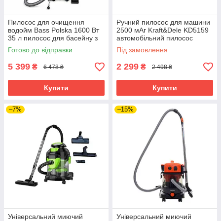
Пилосос для очищення
Ручний пилосос для машини
водойм Bass Polska 1600 Вт
2500 мАг Kraft&Dele KD5159
35 л пилосос для басейну з
автомобільний пилосос
шлангом пилосос для
бездротовий
Готово до відправки
Під замовлення
водойми електричний
5 399
2 299
₴
₴
6 478 ₴
2 498 ₴
Купити
Купити
–7%
–15%
Універсальний миючий
Універсальний миючий