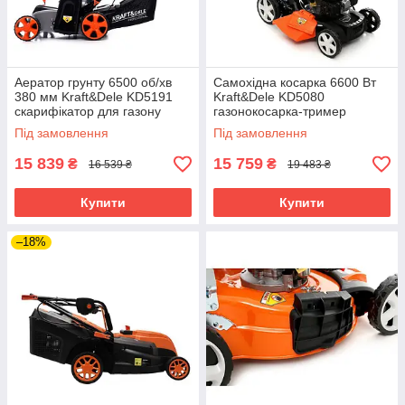
Аератор грунту 6500 об/хв
Самохідна косарка 6600 Вт
380 мм Kraft&Dele KD5191
Kraft&Dele KD5080
скарифікатор для газону
газонокосарка-тример
електричний
бензинова
Під замовлення
Під замовлення
15 839
15 759
₴
₴
16 539 ₴
19 483 ₴
Купити
Купити
–18%