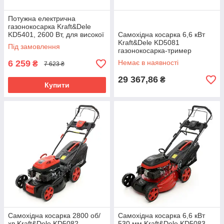
Потужна електрична
газонокосарка Kraft&Dele
KD5401, 2600 Вт, для високої
Самохідна косарка 6,6 кВт
трави, 220В,25–80 мм
Kraft&Dele KD5081
Під замовлення
газонокосарка-тример
бензинова
6 259
Немає в наявності
₴
7 623 ₴
29 367,86
₴
Купити
Самохідна косарка 2800 об/
Самохідна косарка 6,6 кВт
хв Kraft&Dele KD5082
530 мм Kraft&Dele KD5083