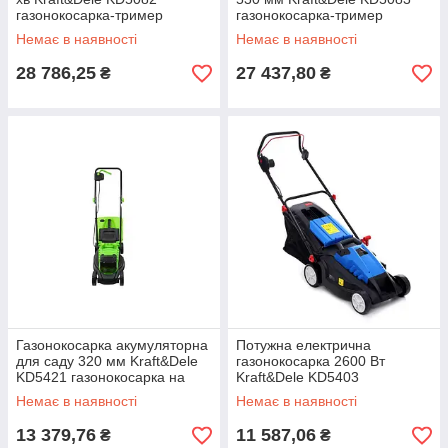
газонокосарка-тример
газонокосарка-тример
бензинова
бензинова
Немає в наявності
Немає в наявності
28 786,25
27 437,80
₴
₴
Газонокосарка акумуляторна
Потужна електрична
для саду 320 мм Kraft&Dele
газонокосарка 2600 Вт
KD5421 газонокосарка на
Kraft&Dele KD5403
акумуляторі для дому
газонокосарка 220в на
Немає в наявності
Немає в наявності
колесах
13 379,76
11 587,06
₴
₴