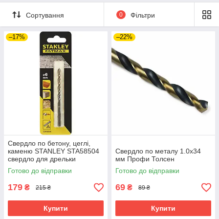
Сортування
0
Фільтри
–17%
–22%
Свердло по бетону, цеглі,
каменю STANLEY STA58504
Свердло по металу 1.0х34
свердло для дрельки
мм Профи Толсен
Готово до відправки
Готово до відправки
179
69
₴
₴
215 ₴
89 ₴
Купити
Купити