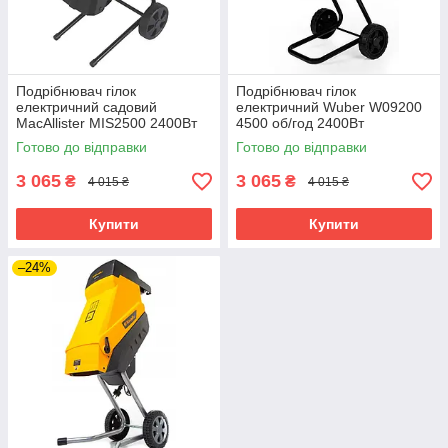
Подрібнювач гілок
Подрібнювач гілок
електричний садовий
електричний Wuber W09200
MacAllister MIS2500 2400Вт
4500 об/год 2400Вт
подрібнювач гілок і ботви
подрібнювач гілок і ботви
Готово до відправки
Готово до відправки
садовий
садовий
3 065
3 065
₴
₴
4 015 ₴
4 015 ₴
Купити
Купити
–24%