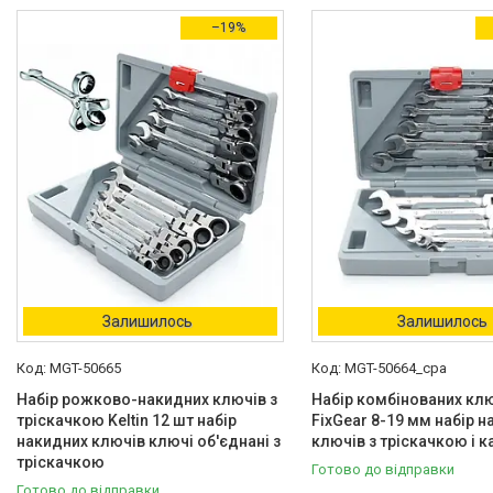
–19%
Кількість ключів в наборі,
Наявність
В наявності
4
Стан
Новий
8
Країна виробник
Польща
4
Залишилось
Залишилось
Виробник
Fixgear
1
MGT-50665
MGT-50664_cpa
Набір рожково-накидних ключів з
Набір комбінованих кл
Quatros
1
тріскачкою Keltin 12 шт набір
FixGear 8-19 мм набір 
накидних ключів ключі об'єднані з
ключів з тріскачкою і 
тріскачкою
Готово до відправки
Готово до відправки