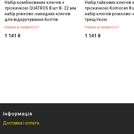
Набір комбінованих ключів з
Набір гайкових ключів з
Розвідні ключі
тріскачкою QUATROS 8 шт 8- 22 мм
тріскачкою Komoran 8 ш
набір ріжково-накидних ключів
набір ключів рожково-
Ключ комбінований
для відкручування болтів
трещіткою
Накидні ключі
Немає в наявності
Немає в наявності
Ключі Г-подібні
+380 (67) 287-16-78
+380 (67) 287-16-78
1 141 ₴
1 141 ₴
Знімачі
Кутник
Сокира
Лещата
Набори головок
Динамометричний ключ
Пістолет заклепочний і
степлери
Інструмент для згинання
арматури
Інформація
Неодимові пошукові магніти
Ручні обтискні інструменти
Доставка і оплата
Ключі