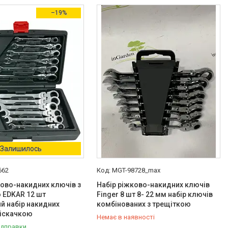
–19%
Залишилось
662
MGT-98728_max
ово-накидних ключів з
Набір ріжково-накидних ключів
 EDKAR 12 шт
Finger 8 шт 8- 22 мм набір ключів
й набір накидних
комбінованих з трещіткою
ріскачкою
Немає в наявності
ідправки