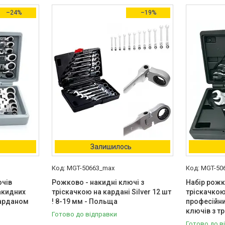
–24%
–19%
Залишилось
MGT-50663_max
MGT-50
ючів
Рожково - накидні ключі з
Набір рожк
накидних
тріскачкою на кардані Silver 12 шт
тріскачкою
карданом
! 8-19 мм - Польща
професійни
ключів з т
Готово до відправки
Готово до в