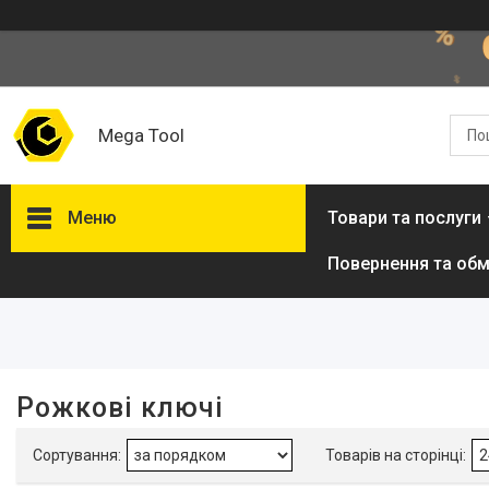
Mega Tool
Меню
Товари та послуги
Повернення та обм
Фільтри
Діапазон цін, ₴
Розмір min, мм
Рожкові ключі
Розмір max, мм