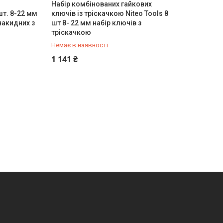
Набір комбінованих гайкових
т. 8-22 мм
ключів із тріскачкою Niteo Tools 8
накидних з
шт 8- 22 мм набір ключів з
тріскачкою
Немає в наявності
+380 (67) 287-16-78
1 141 ₴