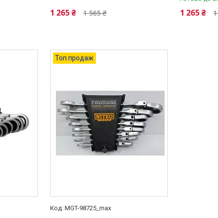
1 265 ₴
1 265 ₴
1 565 ₴
1
Топ продаж
MGT-98725_max