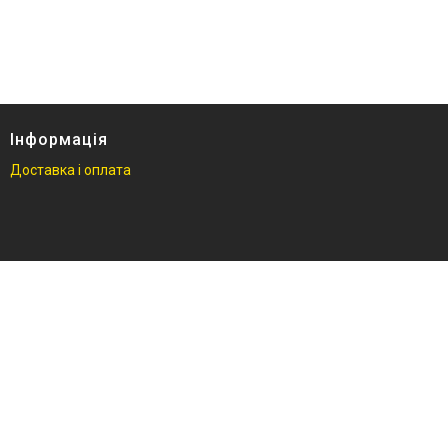
гидравлический
Кліматична техніка
Електроінструменти
Енергозабезпечення
Будівельна техніка та
Інформація
обладнання
Доставка і оплата
Засоби індивідуального
захисту нов
Двигуни бензинові
Ручний інструмент
Пристрої пускозарядні для
АКБ
Бензоінструмент
Набори гайкових ключів
Компресометри
Зварювальне обладнання
Знімачі та обтискачі