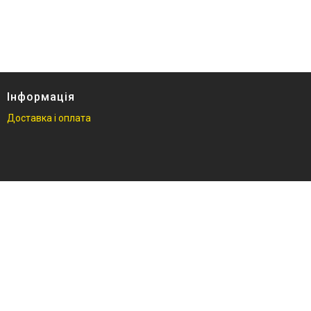
гидравлический
Кліматична техніка
Електроінструменти
Енергозабезпечення
Будівельна техніка та
Інформація
обладнання
Доставка і оплата
Засоби індивідуального
захисту нов
Двигуни бензинові
Ручний інструмент
Пристрої пускозарядні для
АКБ
Бензоінструмент
Набори гайкових ключів
Компресометри
Зварювальне обладнання
Знімачі та обтискачі