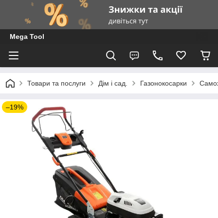
Mega Tool
Товари та послуги
Дім і сад.
Газонокосарки
Самох
–19%