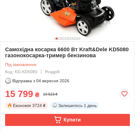
Самохідна косарка 6600 Вт Kraft&Dele KD5080
газонокосарка-тример бензинова
Під замовлення
Код: KD-KD5080
Роздріб
Відправка з
04 вересня 2026
15 799
₴
19 523 ₴
Економія
3724 ₴
Залишилось
1 день
Купити