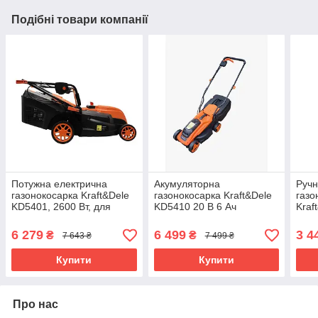
Подібні товари компанії
Потужна електрична
Акумуляторна
Ручн
газонокосарка Kraft&Dele
газонокосарка Kraft&Dele
газо
KD5401, 2600 Вт, для
KD5410 20 В 6 Ач
Kraf
високої трави, 220В,25–80
газонокосарка для трави
трав
мм
на акумуляторі
6 279
6 499
3 4
₴
₴
7 643 ₴
7 499 ₴
Купити
Купити
Про нас