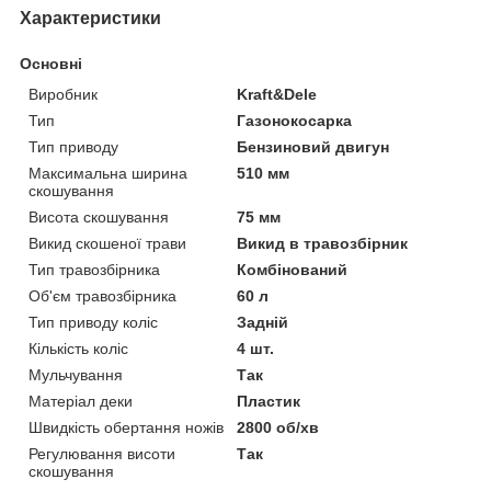
Характеристики
Основні
Виробник
Kraft&Dele
Тип
Газонокосарка
Тип приводу
Бензиновий двигун
Максимальна ширина
510 мм
скошування
Висота скошування
75 мм
Викид скошеної трави
Викид в травозбірник
Тип травозбірника
Комбінований
Об'єм травозбірника
60 л
Тип приводу коліс
Задній
Кількість коліс
4 шт.
Мульчування
Так
Матеріал деки
Пластик
Швидкість обертання ножів
2800 об/хв
Регулювання висоти
Так
скошування