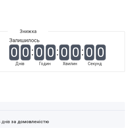
Залишилось
0
0
0
0
0
0
0
0
Днів
Годин
Хвилин
Секунд
4 днів
за домовленістю