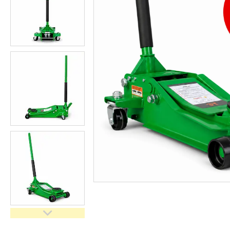
Засоби індивідуального
захисту нов
Двигуни бензинові
Ручний інструмент
Пристрої пускозарядні для
АКБ
Бензоінструмент
Набори гайкових ключів
Компресометри
Зварювальне обладнання
Знімачі та обтискачі
Дім і сад
Автотовари
Автоаксесуари
Товари для туризму
Рукоятки з храповим
механізмом (тріскачки)
Інструмент для мастильних