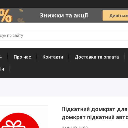
Про нас
Контакти
Доставка та оплата
ін
Підкатний домкрат для а
домкрат підкатний авт