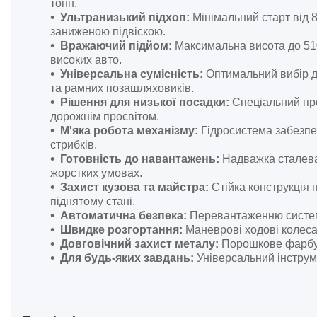
тонн.
Автотовари.
Ультранизький підхоп:
Мінімальний старт від 8
Дім і сад.
заниженою підвіскою.
Розхідні матеріали й
Вражаючий підйом:
Максимальна висота до 510
приналежності
високих авто.
Універсальна сумісність:
Оптимальний вибір дл
Ящики, сумки, пояси для
та рамних позашляховиків.
інструментів
Рішення для низької посадки:
Спеціальний про
Стійки для гаражного
дорожнім просвітом.
зберігання
М'яка робота механізму:
Гідросистема забезпеч
Металошукачі і детектори
стрибків.
Готовність до навантажень:
Надважка сталева 
Інші товари
жорстких умовах.
Обладання для складів
Захист кузова та майстра:
Стійка конструкція 
Аксесуари та комплектуючі
піднятому стані.
для інструментів
Автоматична безпека:
Перевантаженню системи
Швидке розгортання:
Маневрові ходові колеса 
Обладнання для
Довговічний захист металу:
Порошкове фарбува
автозаправних станцій
Для будь-яких завдань:
Універсальний інструм
Пневматичні пістолети
Каталог товарів
Загальне