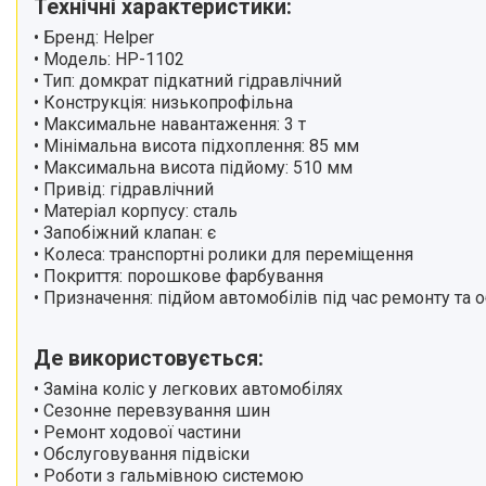
Технічні характеристики:
Ручний інструмент
• Бренд: Helper
Садова техніка та інструменти
• Модель: HP-1102
Крани гаражні гідравлічні
• Тип: домкрат підкатний гідравлічний
Траверса для вивішування
• Конструкція: низькопрофільна
двигуна
• Максимальне навантаження: 3 т
• Мінімальна висота підхоплення: 85 мм
Компресори та
пневмоінструменти
• Максимальна висота підйому: 510 мм
• Привід: гідравлічний
Насоси та насосне обладнання
• Матеріал корпусу: сталь
Автотовари
• Запобіжний клапан: є
• Колеса: транспортні ролики для переміщення
Розхідні матеріали й
приналежності
• Покриття: порошкове фарбування
• Призначення: підйом автомобілів під час ремонту та
Обладання для складів
Бензоінструмент
Де використовується:
Басейни
• Заміна коліс у легкових автомобілях
Товари для дому
• Сезонне перевзування шин
Автотовари
• Ремонт ходової частини
Зварювальне обладнання та
• Обслуговування підвіски
аксесуари
• Роботи з гальмівною системою