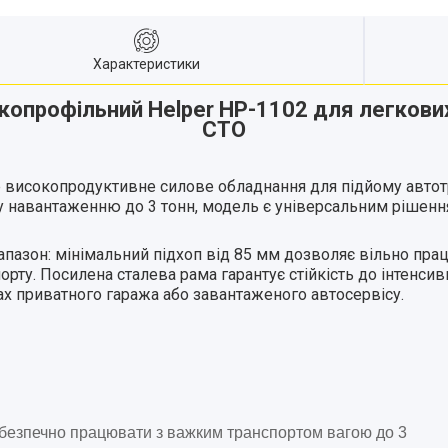
Характеристики
копрофільний Helper HP-1102 для легкових
СТО
 високопродуктивне силове обладнання для підйому автотра
навантаженню до 3 тонн, модель є універсальним рішенням 
пазон: мінімальний підхоп від 85 мм дозволяє вільно пр
орту. Посилена сталева рама гарантує стійкість до інтенси
вах приватного гаража або завантаженого автосервісу.
безпечно працювати з важким транспортом вагою до 3