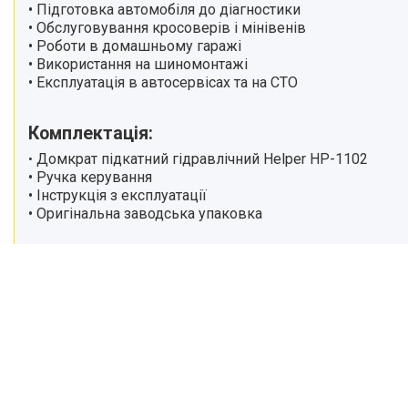
• Підготовка автомобіля до діагностики
Промислове обладнання та
• Обслуговування кросоверів і мінівенів
верстати.
• Роботи в домашньому гаражі
Парові швабри
• Використання на шиномонтажі
Автомобільні фарби, лаки
• Експлуатація в автосервісах та на СТО
Самокати
Прикормочні кораблики
Комплектація:
Електричний транспорт
Домкрат підкатний гідравлічний Helper HP-1102
•
• Ручка керування
Автоінструмент
• Інструкція з експлуатації
Автотовари
• Оригінальна заводська упаковка
Всі товари
Ручний інструмент
Шезлонги та лежаки
Аксесуари для печей і камінів
Шланги, котушки та
комплектуючі
Шліфувальні машини
Вібратори глибинні для бетону