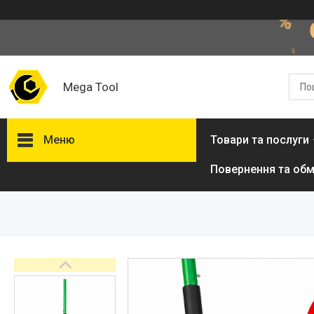
Mega Tool
Меню
Товари та послуги
Повернення та обм
Товари та послуги
Стол подъемный
гидравлический
Кліматична техніка
Електроінструменти
Енергозабезпечення
Будівельна техніка та
обладнання