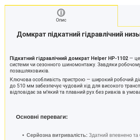
матеріалів
Стрічкові пили
Опис
Токарні станки
Зварювальні пальники, різаки
Домкрат підкатний гідравлічний низь
Зварювальні апарати
Тримери електричні
Розхідні матеріали
Підкатний гідравлічний домкрат Helper HP-1102
— це
Аксесуари та комплектуючі
системи чи сезонного шиномонтажу. Завдяки робочому 
для інструментів
позашляховиків.
Обладання для складів
Ключова особливість пристрою — широкий робочий діа
до 510 мм забезпечує чудовий хід для високого трансп
Агротехніка
відповідає за м'який та плавний рух без ривків в умо
Велосипеди
Витратні матеріали
Бензоінструменти.
Основні переваги:
Ручний інструмент.
Компресори та
пневмоінструменти.
Серйозна витривалість:
Здатний впевнено та 