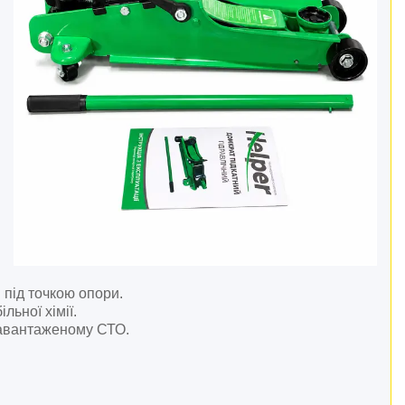
 під точкою опори.
ьної хімії.
завантаженому СТО.