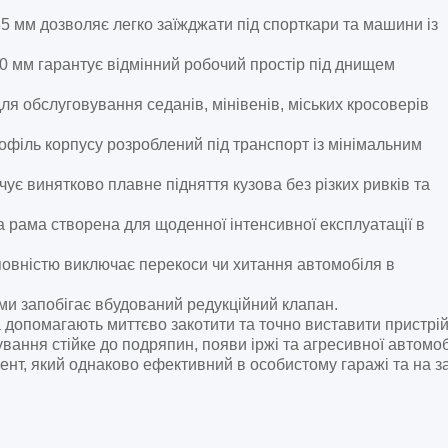
5 мм дозволяє легко заїжджати під спорткари та машини із
 мм гарантує відмінний робочий простір під днищем
я обслуговування седанів, мінівенів, міських кросоверів
філь корпусу розроблений під транспорт із мінімальним
ує винятково плавне підняття кузова без різких ривків та
рама створена для щоденної інтенсивної експлуатації в
повністю виключає перекоси чи хитання автомобіля в
 запобігає вбудований редукційний клапан.
допомагають миттєво закотити та точно виставити пристрій
ння стійке до подряпин, появи іржі та агресивної автомобіл
ент, який однаково ефективний в особистому гаражі та на 