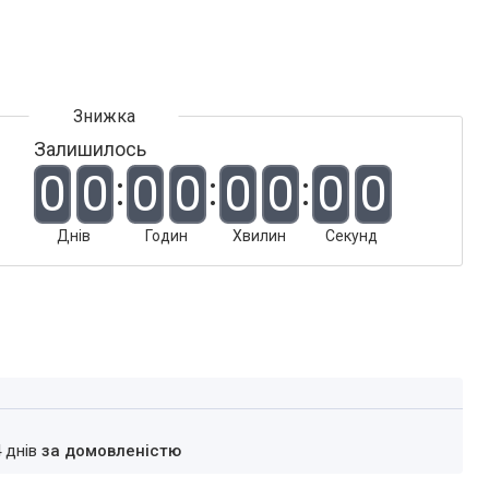
Залишилось
0
0
0
0
0
0
0
0
Днів
Годин
Хвилин
Секунд
4 днів
за домовленістю