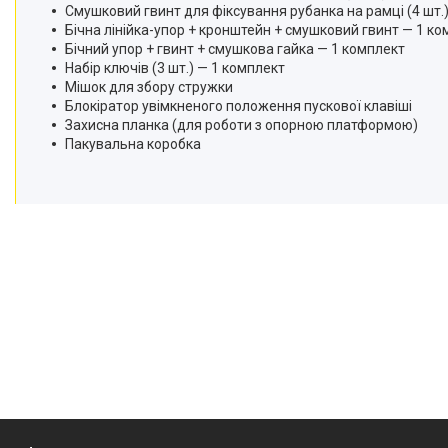
Ручний інструмент
Смушковий гвинт для фіксування рубанка на рамці (4 шт.
Бічна лінійка-упор + кронштейн + смушковий гвинт — 1 к
Садова техніка та інструменти
Бічний упор + гвинт + смушкова гайка — 1 комплект
Крани гаражні гідравлічні
Набір ключів (3 шт.) — 1 комплект
Мішок для збору стружки
Траверса для вивішування
Блокіратор увімкненого положення пускової клавіші
двигуна
Захисна планка (для роботи з опорною платформою)
Компресори та
Пакувальна коробка
пневмоінструменти
Насоси та насосне обладнання
Автотовари
Розхідні матеріали й
приналежності
Обладання для складів
Бензоінструмент
Басейни
Товари для дому
Автотовари
Зварювальне обладнання та
аксесуари