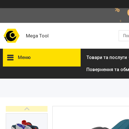
Mega Tool
Меню
Товари та послуги
Повернення та обм
Товари та послуги
Стол подъемный
гидравлический
Кліматична техніка
Електроінструменти
Енергозабезпечення
Будівельна техніка та
обладнання