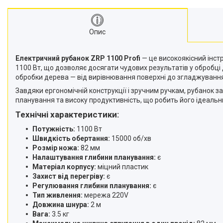
матеріалів
Стрічкові пили
Опис
Токарні станки
Зварювальні пальники, різаки
Електричний рубанок ZRP 1100 Profi
— це високоякісний інстр
Зварювальні апарати
1100 Вт, що дозволяє досягати чудових результатів у обробці
Тримери електричні
обробки дерева — від вирівнювання поверхні до згладжування
Розхідні матеріали
Завдяки ергономічній конструкції і зручним ручкам, рубанок 
планування та високу продуктивність, що робить його ідеальн
Аксесуари та комплектуючі
для інструментів
Технічні характеристики:
Обладання для складів
Потужність:
1100 Вт
Агротехніка
Швидкість обертання:
15000 об/хв
Розмір ножа:
82 мм
Велосипеди
Налаштування глибини планування:
є
Витратні матеріали
Матеріал корпусу:
міцний пластик
Захист від перегріву:
є
Бензоінструменти.
Регулювання глибини планування:
є
Ручний інструмент.
Тип живлення:
мережа 220V
Компресори та
Довжина шнура:
2 м
пневмоінструменти.
Вага:
3.5 кг