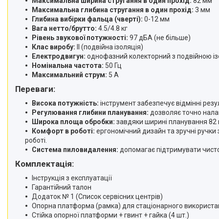
Максимальна ширина стругання в один прохід:
82 мм
Автотовари.
Максимальна глибина стругання в один прохід:
3 мм
Дім і сад.
Глибина вибірки фальца (чверті):
0-12 мм
Вага нетто/брутто:
4.5/4.8 кг
Розхідні матеріали й
Рівень звукової потужності:
97 дБА (не більше)
приналежності
Клас виробу:
II (подвійна ізоляція)
Ящики, сумки, пояси для
Електродвигун:
однофазний колекторний з подвійною і
інструментів
Номінальна частота:
50 Гц
Максимальний струм:
5 A
Стійки для гаражного
зберігання
Переваги:
Металошукачі і детектори
Висока потужність:
інструмент забезпечує відмінні резу
Інші товари
Регулювання глибини планування:
дозволяє точно нала
Широка площа обробки:
завдяки ширині планування 82 
Обладання для складів
Комфорт в роботі:
ергономічний дизайн та зручні ручки
Аксесуари та комплектуючі
роботі.
для інструментів
Система пиловидалення:
допомагає підтримувати чисто
Обладнання для
Комплектація:
автозаправних станцій
Інструкція з експлуатації
Пневматичні пістолети
Гарантійний талон
Каталог товарів
Додаток № 1 (Список сервісних центрів)
Опорна платформа (рамка) для стаціонарного використа
Загальне
Стійка опорної платформи + гвинт + гайка (4 шт.)