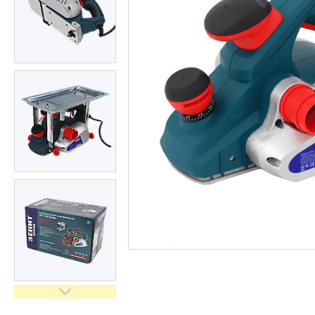
Засоби індивідуального
захисту нов
Двигуни бензинові
Ручний інструмент
Пристрої пускозарядні для
АКБ
Бензоінструмент
Набори гайкових ключів
Компресометри
Зварювальне обладнання
Знімачі та обтискачі
Дім і сад
Автотовари
Автоаксесуари
Товари для туризму
Рукоятки з храповим
механізмом (тріскачки)
Інструмент для мастильних