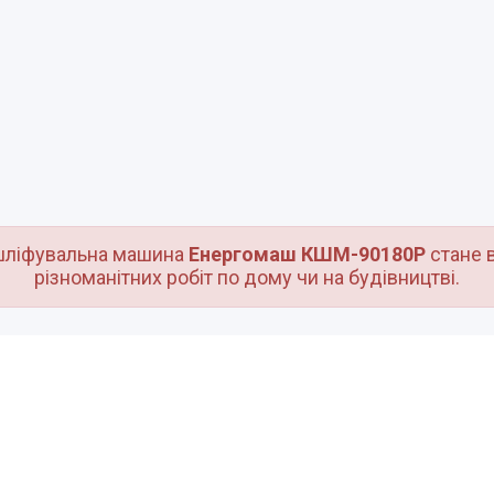
 шліфувальна машина
Енергомаш КШМ-90180Р
стане 
різноманітних робіт по дому чи на будівництві.