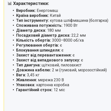
Ручний інструмент
📊
Характеристики:
Садова техніка та інструменти
Виробник:
Енергомаш
Крани гаражні гідравлічні
Країна виробник:
Китай
Тип інструменту:
кутова шліфмашина (болгарка)
Траверса для вивішування
Споживана потужність:
1900 Вт
двигуна
Діаметр диска:
180 мм
Компресори та
Посадковий діаметр диска:
22,2 мм
пневмоінструменти
Кількість обертів:
3000–8000 об/хв
Насоси та насосне обладнання
Регулювання обертів:
є
Блокування шпинделя:
є
Автотовари
Захист від перевантаження:
є
Розхідні матеріали й
Захист від випадкового запуску:
є
приналежності
Тип двигуна:
щітковий, пилозахист
Обладання для складів
Довжина кабелю:
2 м (гумовий, морозостійкий)
Вага:
3,45 кг
Бензоінструмент
Живлення:
мережа 230 В
Басейни
Упаковка:
картонна коробка
Товари для дому
Гарантійний строк:
12 міс
Автотовари
Зварювальне обладнання та
аксесуари