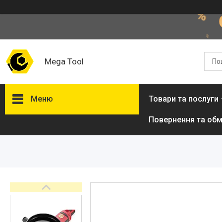
Mega Tool
Меню
Товари та послуги
Повернення та обм
Товари та послуги
Стол подъемный
гидравлический
Кліматична техніка
Електроінструменти
Енергозабезпечення
Будівельна техніка та
обладнання