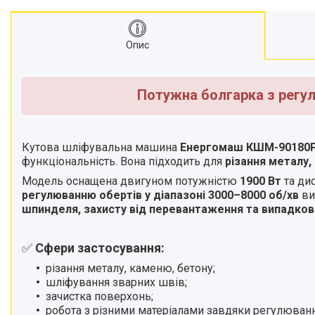
матеріалів
Стрічкові пили
Опис
Токарні станки
Зварювальні пальники, різаки
Зварювальні апарати
Потужна болгарка з регу
Тримери електричні
Розхідні матеріали
Аксесуари та комплектуючі
Кутова шліфувальна машина
Енергомаш КШМ-90180
для інструментів
функціональність. Вона підходить для
різання металу,
Обладання для складів
Модель оснащена двигуном потужністю
1900 Вт
та ди
регулюванню обертів у діапазоні 3000–8000 об/хв
Агротехніка
ви
шпинделя, захисту від перевантаження та випадков
Велосипеди
Витратні матеріали
✅
Сфери застосування:
Бензоінструменти.
різання металу, каменю, бетону;
Ручний інструмент.
шліфування зварних швів;
Компресори та
зачистка поверхонь;
пневмоінструменти.
робота з різними матеріалами завдяки регулюванн