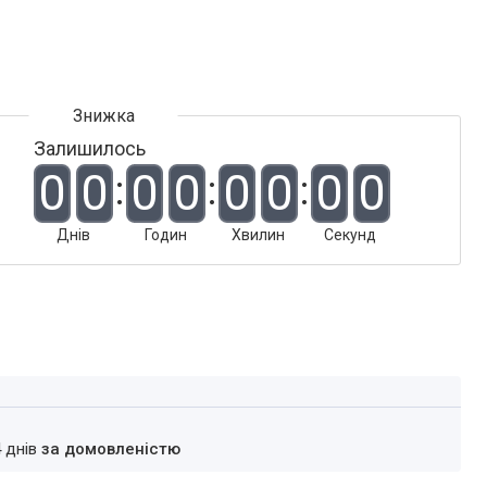
Залишилось
0
0
0
0
0
0
0
0
Днів
Годин
Хвилин
Секунд
4 днів
за домовленістю