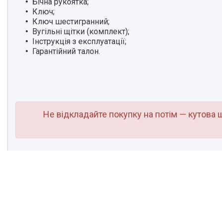
Бічна рукоятка;
Електричні трицикли
Ключ;
Електроінструмент
Ключ шестигранний;
Електросамокати
Вугільні щітки (комплект);
Інструкція з експлуатації;
Бензообладнання
Гарантійний талон.
Електроінструменти.
Шиномонтажні верстати
Аксесуари та комплектуючі
для інструментів
Не відкладайте покупку на потім — кутова
Будь в курсі знижок