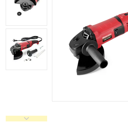
Засоби індивідуального
захисту нов
Двигуни бензинові
Ручний інструмент
Пристрої пускозарядні для
АКБ
Бензоінструмент
Набори гайкових ключів
Компресометри
Зварювальне обладнання
Знімачі та обтискачі
Дім і сад
Автотовари
Автоаксесуари
Товари для туризму
Рукоятки з храповим
механізмом (тріскачки)
Інструмент для мастильних