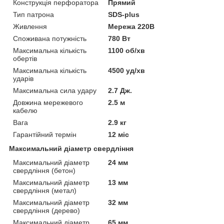
Конструкція перфоратора
Прямий
Тип патрона
SDS-plus
Живлення
Мережа 220В
Споживана потужність
780 Вт
Максимальна кількість
1100 об/хв
обертів
Максимальна кількість
4500 уд/хв
ударів
Максимальна сила удару
2.7 Дж.
Довжина мережевого
2.5 м
кабелю
Вага
2.9 кг
Гарантійний термін
12 міс
Максимальний діаметр свердління
Максимальний діаметр
24 мм
свердління (бетон)
Максимальний діаметр
13 мм
свердління (метал)
Максимальний діаметр
32 мм
свердління (дерево)
Максимальний діаметр
65 мм