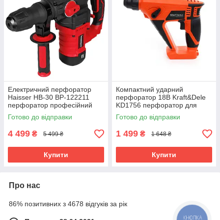
Електричний перфоратор
Компактний ударний
Haisser HB-30 BP-122211
перфоратор 18В Kraft&Dele
перфоратор професійний
KD1756 перфоратор для
будівельний
свердління та удару БЕЗ
Готово до відправки
Готово до відправки
АКУМУЛЯТОРА І ЗАРЯДКИ
4 499
1 499
₴
₴
5 499 ₴
1 648 ₴
Купити
Купити
Про нас
86% позитивних з 4678 відгуків за рік
КНОПКА