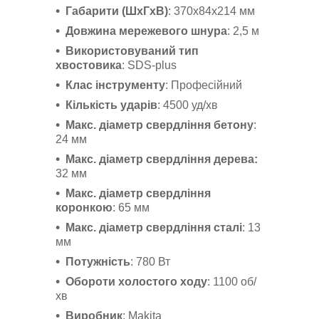
Габарити (ШхГхВ)
: 370х84х214 мм
Довжина мережевого шнура
: 2,5 м
Використовуваний тип
хвостовика
: SDS-plus
Клас інструменту
: Професійний
Кількість ударів
: 4500 уд/хв
Макс. діаметр свердління бетону
:
24 мм
Макс. діаметр свердління дерева:
32 мм
Макс. діаметр свердління
коронкою
: 65 мм
Макс. діаметр свердління сталі
: 13
мм
Потужність
: 780 Вт
Обороти холостого ходу
: 1100 об/
хв
Виробник
: Makita