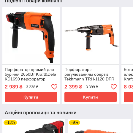
Подібні товари компанії
Перфоратор прямий для
Перфоратор з
Бето
буріння 2650Вт Kraft&Dele
регулюванням обертів
елек
KD1690 перфоратор
Tekhmann TRH-1120 DFR
Kraf
прямий електричний
3 Дж 1120Вт 5300 уд/хв
поту
2 989
2 399
8 0
₴
₴
3 238 ₴
3 399 ₴
перфоратор для ремонту
мол
та будівництва
Купити
Купити
Акційні пропозиції та новинки
–18%
–9%