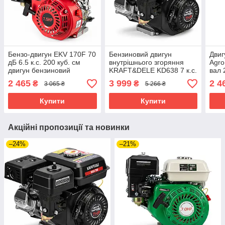
Бензо-двигун EKV 170F 70
Бензиновий двигун
Двиг
дБ 6.5 к.с. 200 куб. см
внутрішнього згоряння
Agro
двигун бензиновий
KRAFT&DELE KD638 7 к.с.
вал 
повітряного охолодження
20 мм двигун для
внут
2 465
3 999
2 4
₴
₴
3 065 ₴
5 266 ₴
сільськогосподарської
техніки
Купити
Купити
Акційні пропозиції та новинки
–24%
–21%