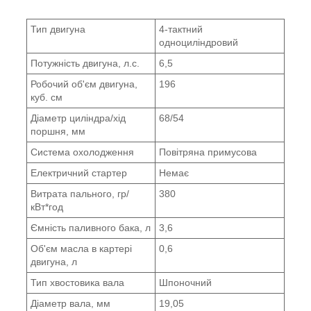
Тип двигуна
4-тактний
одноциліндровий
Потужність двигуна, л.с.
6,5
Робочий об'єм двигуна,
196
куб. см
Діаметр циліндра/хід
68/54
поршня, мм
Система охолодження
Повітряна примусова
Електричний стартер
Немає
Витрата пального, гр/
380
кВт*год
Ємність паливного бака, л
3,6
Об'єм масла в картері
0,6
двигуна, л
Тип хвостовика вала
Шпоночний
Діаметр вала, мм
19,05