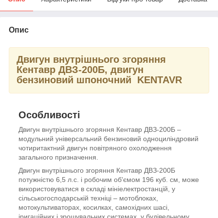
Опис
Двигун внутрішнього згоряння
Кентавр ДВЗ-200Б, двигун
бензиновий шпоночний KENTAVR
Особливості
Двигун внутрішнього згоряння Кентавр ДВЗ-200Б –
модульний універсальний бензиновий одноциліндровий
чотиритактний двигун повітряного охолодження
загального призначення.
Двигун внутрішнього згоряння Кентавр ДВЗ-200Б
потужністю 6,5 л.с. і робочим об'ємом 196 куб. см, може
використовуватися в складі мініелектростанцій, у
сільськогосподарській техніці – мотоблоках,
мотокультиваторах, косилках, самохідних шасі,
іригаційних і зрошувальних системах, у будівельному