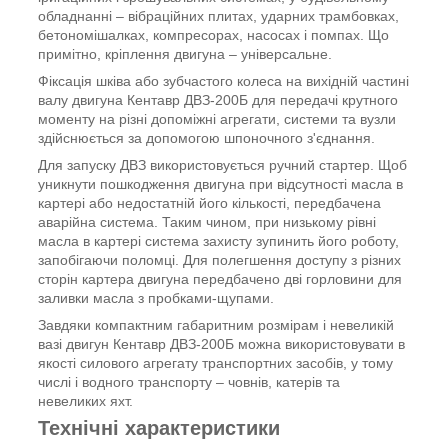
обладнанні – вібраційних плитах, ударних трамбовках,
бетономішалках, компресорах, насосах і помпах. Що
примітно, кріплення двигуна – універсальне.
Фіксація шківа або зубчастого колеса на вихідній частині
валу двигуна Кентавр ДВЗ-200Б для передачі крутного
моменту на різні допоміжні агрегати, системи та вузли
здійснюється за допомогою шпоночного з'єднання.
Для запуску ДВЗ використовується ручний стартер. Щоб
уникнути пошкодження двигуна при відсутності масла в
картері або недостатній його кількості, передбачена
аварійна система. Таким чином, при низькому рівні
масла в картері система захисту зупинить його роботу,
запобігаючи поломці. Для полегшення доступу з різних
сторін картера двигуна передбачено дві горловини для
заливки масла з пробками-щупами.
Завдяки компактним габаритним розмірам і невеликій
вазі двигун Кентавр ДВЗ-200Б можна використовувати в
якості силового агрегату транспортних засобів, у тому
числі і водного транспорту – човнів, катерів та
невеликих яхт.
Технічні характеристики