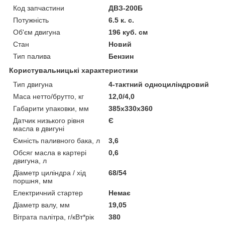
Код запчастини
ДВЗ-200Б
Потужність
6.5 к. с.
Об'єм двигуна
196 куб. см
Стан
Новий
Тип палива
Бензин
Користувальницькі характеристики
Тип двигуна
4-тактний одноциліндровий
Маса нетто/брутто, кг
12,0/4,0
Габарити упаковки, мм
385х330х360
Датчик низького рівня
Є
масла в двигуні
Ємність паливного бака, л
3,6
Обсяг масла в картері
0,6
двигуна, л
Діаметр циліндра / хід
68/54
поршня, мм
Електричний стартер
Немає
Діаметр валу, мм
19,05
Вітрата палітра, г/кВт*рік
380