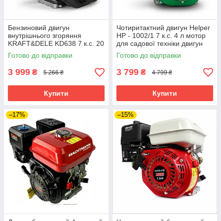
Бензиновий двигун
Чотиритактний двигун Helper
внутрішнього згоряння
HP - 1002/1 7 к.с. 4 л мотор
KRAFT&DELE KD638 7 к.с. 20
для садової техніки двигун
мм двигун для
для культиватора
Готово до відправки
Готово до відправки
сільськогосподарської техніки
3 999
3 799
₴
₴
5 266 ₴
4 799 ₴
Купити
Купити
–17%
–15%