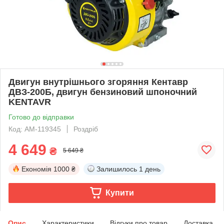
Двигун внутрішнього згоряння Кентавр
ДВЗ-200Б, двигун бензиновий шпоночний
KENTAVR
Готово до відправки
Код: AM-119345
Роздріб
4 649
₴
5 649 ₴
Економія
1000 ₴
Залишилось
1 день
Купити
Опис
Характеристики
Відгуки про товар
Доставка