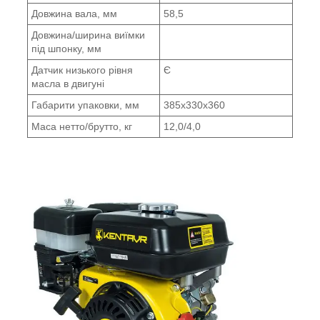
Довжина вала, мм
58,5
Довжина/ширина виїмки
під шпонку, мм
Датчик низького рівня
Є
масла в двигуні
Габарити упаковки, мм
385х330х360
Маса нетто/брутто, кг
12,0/4,0