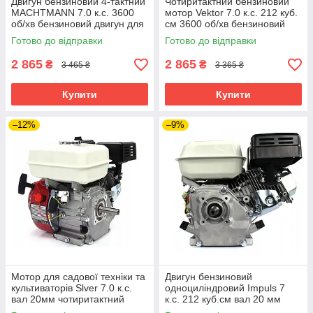
Двигун бензиновий 4-тактний
Чотиритактний бензиновий
MACHTMANN 7.0 к.с. 3600
мотор Vektor 7.0 к.с. 212 куб.
об/хв бензиновий двигун для
см 3600 об/хв бензиновий
генератора
двигун на мотоблок та
Готово до відправки
Готово до відправки
віброплиту
2 865
2 865
₴
₴
3 465 ₴
3 365 ₴
Купити
Купити
–12%
–9%
Мотор для садової техніки та
Двигун бензиновий
культиваторів Slver 7.0 к.с.
одноциліндровий Impuls​​​​​​​ 7
вал 20мм чотиритактний
к.с. 212 куб.см вал 20 мм
бензиновий двигун
шпонка двигун для садової