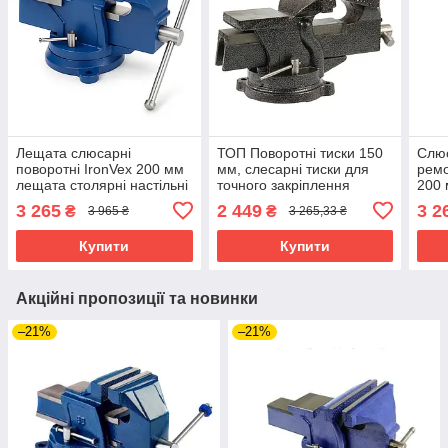
Лещата слюсарні
ТОП Поворотні тиски 150
Слюс
поворотні IronVex 200 мм
мм, слесарні тиски для
рем
лещата столярні настільні
точного закріплення
200 
лещата
леща
3 265
2 449
3 2
₴
₴
3 965 ₴
3 265,33 ₴
Купити
Купити
Акційні пропозиції та новинки
–21%
–21%