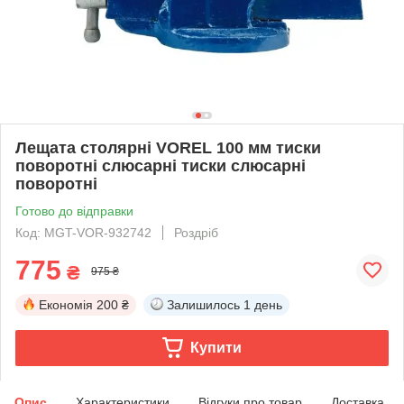
Лещата столярні VOREL 100 мм тиски
поворотні слюсарні тиски слюсарні
поворотні
Готово до відправки
Код: MGT-VOR-932742
Роздріб
775
₴
975 ₴
Економія
200 ₴
Залишилось
1 день
Купити
Опис
Характеристики
Відгуки про товар
Доставка