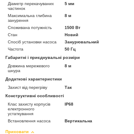
Діаметр перекачуваних
5 мм
частинок
Максимальна глибина
8 м
занурення
Споживана потужність
1500 Вт
Стан
Новий
Спосіб установки насоса
Занурювальний
Частота
50 Гц
Габаритні і приєднувальні розміри
Довжина мережевого
8 м
шнура
Додаткові характеристики
Захист від перегріву
Так
Конструктивні особливості
Клас захисту корпусів
IP68
електронного
устаткування
Встановлення насоса
Вертикальна
Приховати