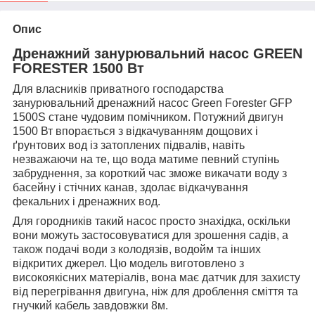
Опис
Дренажний занурювальний насос GREEN
FORESTER 1500 Вт
Для власників приватного господарства
занурювальний дренажний насос Green Forester GFP
1500S стане чудовим помічником. Потужний двигун
1500 Вт впорається з відкачуванням дощових і
ґрунтових вод із затоплених підвалів, навіть
незважаючи на те, що вода матиме певний ступінь
забруднення, за короткий час зможе викачати воду з
басейну і стічних канав, здолає відкачування
фекальних і дренажних вод.
Для городників такий насос просто знахідка, оскільки
вони можуть застосовуватися для зрошення садів, а
також подачі води з колодязів, водойм та інших
відкритих джерел. Цю модель виготовлено з
високоякісних матеріалів, вона має датчик для захисту
від перегрівання двигуна, ніж для дроблення сміття та
гнучкий кабель завдовжки 8м.