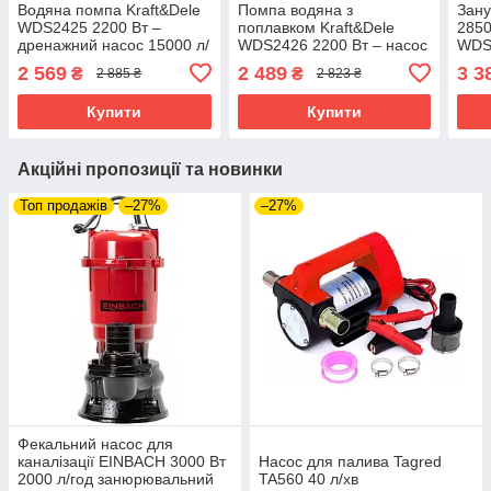
Водяна помпа Kraft&Dele
Помпа водяна з
Зану
WDS2425 2200 Вт –
поплавком Kraft&Dele
2850
дренажний насос 15000 л/
WDS2426 2200 Вт – насос
WDS
год для брудної та чистої
для води 15000 л/год,
прод
2 569
2 489
3 3
₴
₴
2 885 ₴
2 823 ₴
води
занурювальний
пере
Купити
Купити
Акційні пропозиції та новинки
Топ продажів
–27%
–27%
Фекальний насос для
каналізації EINBACH 3000 Вт
Насос для палива Tagred
2000 л/год занюрювальний
TA560 40 л/хв