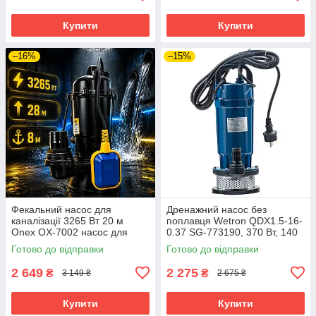
Купити
Купити
–16%
–15%
Фекальний насос для
Дренажний насос без
каналізації 3265 Вт 20 м
поплавця Wetron QDX1.5-16-
Onex OX-7002 насос для
0.37 SG-773190, 370 Вт, 140
брудної води для дому
л/хв, 15 м водяний
Готово до відправки
Готово до відправки
електронасос
2 649
2 275
₴
₴
3 149 ₴
2 675 ₴
Купити
Купити