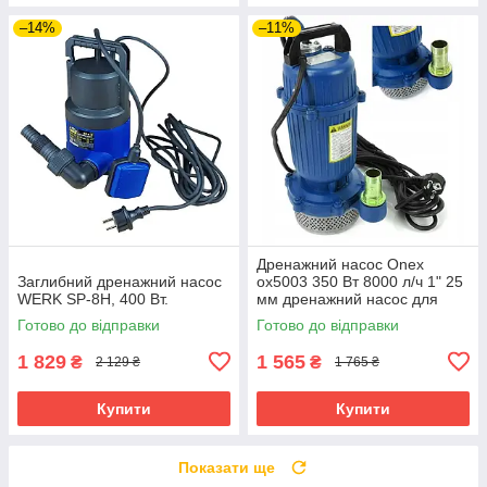
–14%
–11%
Дренажний насос Onex
Заглибний дренажний насос
ox5003 350 Вт 8000 л/ч 1" 25
WERK SP-8H, 400 Вт.
мм дренажний насос для
очистки води
Готово до відправки
Готово до відправки
1 829
1 565
₴
₴
2 129 ₴
1 765 ₴
Купити
Купити
Показати ще