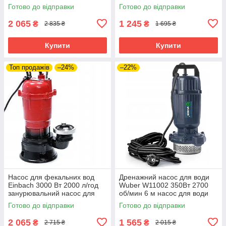
фекальний насос
Готово до відправки
Готово до відправки
2 065
1 245
₴
₴
2 835 ₴
1 695 ₴
Купити
Купити
Топ продажів
–24%
–22%
Насос для фекальних вод
Дренажний насос для води
Einbach 3000 Вт 2000 л/год
Wuber W11002 350Вт 2700
занурювальний насос для
об/мин 6 м насос для води
брудної води
дренажний
Готово до відправки
Готово до відправки
2 065
1 565
₴
₴
2 715 ₴
2 015 ₴