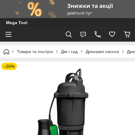
Mega Tool
Товари та послуги
Дім і сад
Дренажні насоси
Дре
–26%