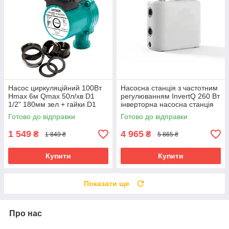
Насос циркуляційний 100Вт
Насосна станція з частотним
Hmax 6м Qmax 50л/хв D1
регулюванням InvertQ 260 Вт
1/2" 180мм зел + гайки D1
інверторна насосна станція
Wetron насос для циркуляції
Готово до відправки
Готово до відправки
води
1 549
4 965
₴
₴
1 849 ₴
5 865 ₴
Купити
Купити
Показати ще
Про нас