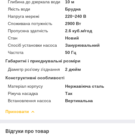
Глибина до дзеркала води
10 м
Якість води
Брудна
Напруга мережі
220~240 В
Споживана потужність
2900 Вт
Пропускна здатність
2.6 куб.м/год
Стан
Новий
Спосіб установки насоса
Занурювальний
Частота
50 Гц
Габаритні і приєднувальні розміри
Діаметр роз'єму з'єднання
2 дюйм
Конструктивні особливості
Матеріал корпусу
Нержавіюча сталь
Ріжуча насадка
Так
Встановлення насоса
Вертикальна
Приховати
Відгуки про товар