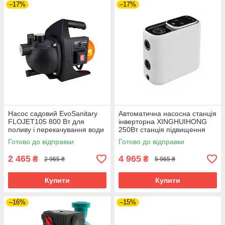
–17%
–17%
Насос садовий EvoSanitary
Автоматична насосна станція
FLOJET105 800 Вт для
інверторна XINGHUIHONG
поливу і перекачування води
250Вт станція підвищення
тиску з інвертором
Готово до відправки
Готово до відправки
2 465
4 965
₴
₴
2 965 ₴
5 965 ₴
Купити
Купити
–16%
–15%