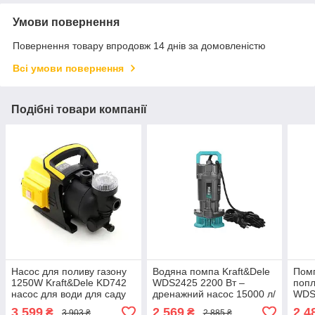
Умови повернення
Повернення товару впродовж 14 днів за домовленістю
Всі умови повернення
Подібні товари компанії
Насос для поливу газону
Водяна помпа Kraft&Dele
Помп
1250W Kraft&Dele KD742
WDS2425 2200 Вт –
попл
насос для води для саду
дренажний насос 15000 л/
WDS2
год для брудної та чистої
для 
3 599
2 569
2 4
₴
₴
3 903 ₴
2 885 ₴