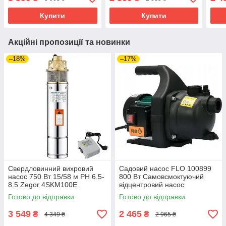
води
зан
Купити
Купити
Акційні пропозиції та новинки
–18%
–17%
Свердловинний вихровий
Садовий насос FLO 100899
насос 750 Вт 15/58 м РН 6.5-
800 Вт Самовсмоктуючий
8.5 Zegor 4SKM100E
відцентровий насос
побутовий насос для води
Готово до відправки
Готово до відправки
3 549
2 465
₴
₴
4 349 ₴
2 965 ₴