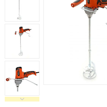
Засоби індивідуального
захисту нов
Двигуни бензинові
Ручний інструмент
Пристрої пускозарядні для
АКБ
Бензоінструмент
Набори гайкових ключів
Компресометри
Зварювальне обладнання
Знімачі та обтискачі
Дім і сад
Автотовари
Автоаксесуари
Товари для туризму
Рукоятки з храповим
механізмом (тріскачки)
Інструмент для мастильних