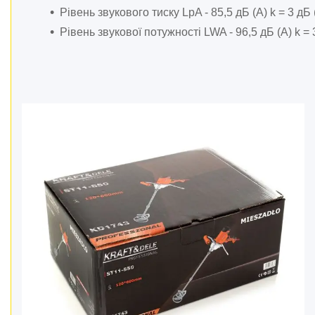
Автотовари.
Рівень звукового тиску LpA - 85,5 дБ (A) k = 3 дБ 
Дім і сад.
Рівень звукової потужності LWA - 96,5 дБ (A) k = 
Розхідні матеріали й
приналежності
Ящики, сумки, пояси для
інструментів
Стійки для гаражного
зберігання
Металошукачі і детектори
Інші товари
Обладання для складів
Аксесуари та комплектуючі
для інструментів
Обладнання для
автозаправних станцій
Пневматичні пістолети
Каталог товарів
Загальне