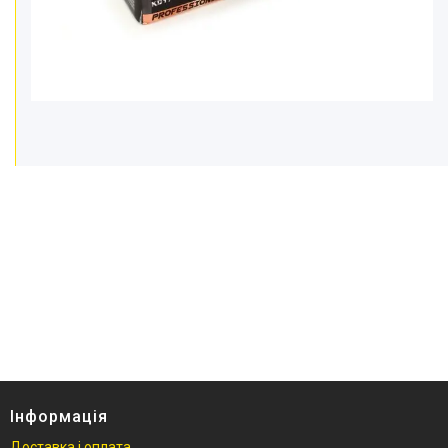
Ручний інструмент
Садова техніка та інструменти
Крани гаражні гідравлічні
Траверса для вивішування
двигуна
Компресори та
пневмоінструменти
Насоси та насосне обладнання
Автотовари
Розхідні матеріали й
приналежності
Обладання для складів
Бензоінструмент
Басейни
Товари для дому
Автотовари
Інформація
Зварювальне обладнання та
аксесуари
Доставка і оплата