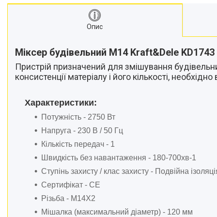
матеріалів
Стрічкові пили
Опис
Токарні станки
Зварювальні пальники, різаки
Міксер будівельний M14 Kraft&Dele KD1743
Зварювальні апарати
Пристрій призначений для змішування будівельних 
Тримери електричні
консистенції матеріалу і його кількості, необхі
Розхідні матеріали
Аксесуари та комплектуючі
Характеристики:
для інструментів
Потужність - 2750 Вт
Обладання для складів
Напруга - 230 В / 50 Гц
Агротехніка
Кількість передач - 1
Велосипеди
Швидкість без навантаження - 180-700хв-1
Витратні матеріали
Ступінь захисту / клас захисту - Подвійна ізоляція 
Бензоінструменти.
Сертифікат - CE
Ручний інструмент.
Різьба - M14X2
Компресори та
пневмоінструменти.
Мішалка (максимальний діаметр) - 120 мм