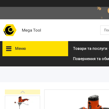
Mega Tool
Меню
Товари та послуги
Повернення та обм
Товари та послуги
Стол подъемный
гидравлический
Кліматична техніка
Електроінструменти
Енергозабезпечення
Будівельна техніка та
обладнання