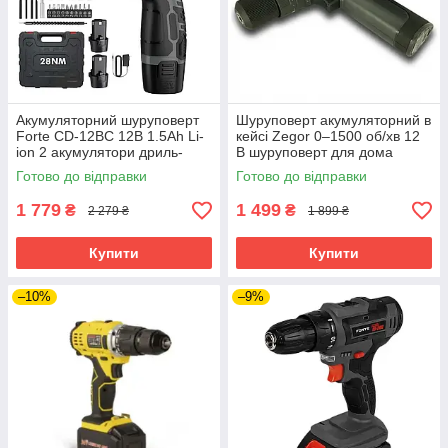
Акумуляторний шуруповерт
Шуруповерт акумуляторний в
Forte CD-12BC 12В 1.5Аh Li-
кейсі Zegor 0–1500 об/хв 12
ion 2 акумулятори дриль-
В шуруповерт для дома
шуруповерт у кейсі
акумуляторний бездротовий
Готово до відправки
Готово до відправки
шуруповерт
1 779
1 499
₴
₴
2 279 ₴
1 899 ₴
Купити
Купити
–10%
–9%