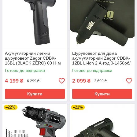
Акумуляторний легкий
Шуруповерт для дома
шуруповерт Zegor CDBK-
акумуляторний Zegor CDBK-
16BL (BLACK ZERO) 60 Н·м
12BL Li-ion 2 А·год 0-1450об/
1000 об/хв компактний
хв акумуляторний
Готово до відправки
Готово до відправки
шуруповерт акумуляторний в
шурупокрут бездротовий
кейсі
4 199
2 099
₴
₴
6 299 ₴
2 699 ₴
Купити
Купити
–22%
–21%