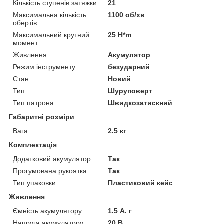
Кількість ступенів затяжки
21
Максимальна кількість
1100 об/хв
обертів
Максимальний крутний
25 H*m
момент
Живлення
Акумулятор
Режим інструменту
безударний
Стан
Новий
Тип
Шуруповерт
Тип патрона
Швидкозатискний
Габаритні розміри
Вага
2.5 кг
Комплектація
Додатковий акумулятор
Так
Прогумована рукоятка
Так
Тип упаковки
Пластиковий кейс
Живлення
Ємність акумулятору
1.5 А. г
Напруга акумулятору
20 В