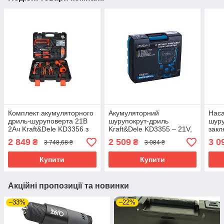
Комплект акумуляторного
Акумуляторний
Наса
дриль-шуруповерта 21В
шурупокрут-дриль
шуру
2Ач Kraft&Dele KD3356 з
Kraft&Dele KD3355 – 21V,
закл
функцією дриля
батарея 2Ah, у комплекті
Kraf
2 849
2 509
3 0
₴
₴
3 748,68 ₴
3 084 ₴
свердла
наса
Купити
Купити
Акційні пропозиції та новинки
–33%
–22%