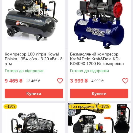
Компресор 100 літрів Kowal
Безмасляний компресор
Polska ! 354 л/хв - 3.20 кВт - 8
Kraft&Dele Kraft&Dele KD-
атм
KD4090 1200 Вт компресор
для гаража безмасляний
Готово до відправки
Готово до відправки
компресор
9 465
3 999
₴
₴
12 465 ₴
4 999 ₴
Купити
Купити
–19%
Топ продажів
–19%