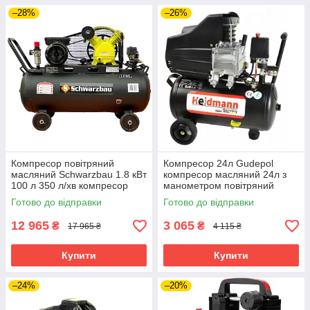
–28%
–26%
Компресор повітряний
Компресор 24л Gudepol
масляний Schwarzbau 1.8 кВт
компресор масляний 24л з
100 л 350 л/хв компресор
манометром повітряний
для пневмоінструменту
компресор для будинку
Готово до відправки
Готово до відправки
12 965
3 065
₴
₴
17 965 ₴
4 115 ₴
Купити
Купити
–24%
–20%