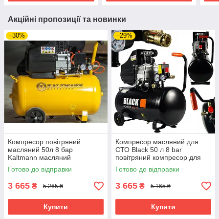
Акційні пропозиції та новинки
–30%
–29%
Компресор повітряний
Компресор масляний для
масляний 50л 8 бар
СТО Black 50 л 8 bar
Kaltmann масляний
повітряний компресор для
компресор для фарбування
будинку електричний
Готово до відправки
Готово до відправки
50 л
3 665
3 665
₴
₴
5 265 ₴
5 165 ₴
Купити
Купити