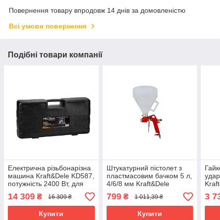
Повернення товару впродовж 14 днів за домовленістю
Всі умови повернення
Подібні товари компанії
Електрична різьбонарізна
Штукатурний пістолет з
Гайк
машина Kraft&Dele KD587,
пластмасовим бачком 5 л,
удар
потужність 2400 Вт, для
4/6/8 мм Kraft&Dele
Kraf
труб від 1/2" до 1-1/4".
KD2094 пневматичний
гайк
14 309
799
3 7
₴
₴
16 309 ₴
1 011,39 ₴
пістолет
Купити
Купити