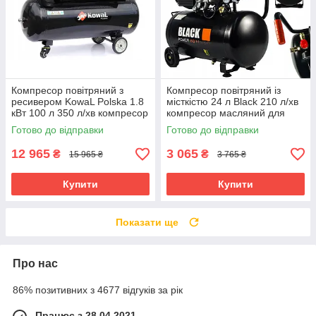
Компресор повітряний з
Компресор повітряний із
ресивером KowaL Polska 1.8
місткістю 24 л Black 210 л/хв
кВт 100 л 350 л/хв компресор
компресор масляний для
з ремінною передачею
автосервісу 24 л
Готово до відправки
Готово до відправки
12 965
3 065
₴
₴
15 965 ₴
3 765 ₴
Купити
Купити
Показати ще
Про нас
86% позитивних з 4677 відгуків за рік
Працює з 28.04.2021