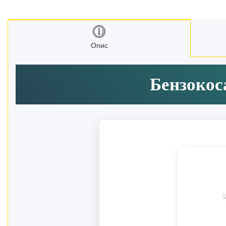
Рукоятки з храповим
механізмом (тріскачки)
Інструмент для мастильних
Опис
матеріалів
Стрічкові пили
Бензокоса
Токарні станки
Зварювальні пальники, різаки
Зварювальні апарати
Тримери електричні
Розхідні матеріали
Аксесуари та комплектуючі для
інструментів
Обладання для складів
Агротехніка
Велосипеди