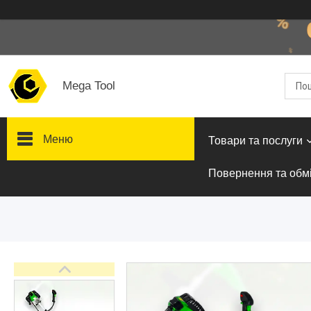
Mega Tool
Меню
Товари та послуги
Повернення та обм
Товари та послуги
Стол подъемный
гидравлический
Кліматична техніка
Електроінструменти
Енергозабезпечення
Будівельна техніка та