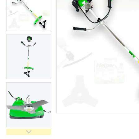
обладнання
Засоби індивідуального захисту
нов
Двигуни бензинові
Ручний інструмент
Пристрої пускозарядні для АКБ
Бензоінструмент
Набори гайкових ключів
Компресометри
Зварювальне обладнання
Знімачі та обтискачі
Дім і сад
Автотовари
Автоаксесуари
Товари для туризму