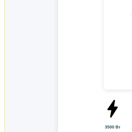
Витратні матеріали
Бензоінструменти.
Ручний інструмент.
Компресори та
пневмоінструменти.
Автотовари.
Дім і сад.
Розхідні матеріали й
приналежності
Ящики, сумки, пояси для
інструментів
Стійки для гаражного
зберігання
Металошукачі і детектори
Інші товари
3500 Вт