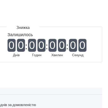
Залишилось
0
0
0
0
0
0
0
0
Днів
Годин
Хвилин
Секунд
 днів
за домовленістю