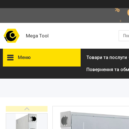
Mega Tool
Меню
Товари та послуги
Повернення та обм
Товари та послуги
Стол подъемный
гидравлический
Кліматична техніка
Електроінструменти
Енергозабезпечення
Будівельна техніка та
обладнання