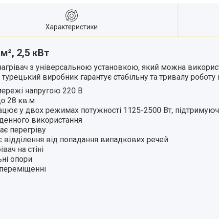
Характеристики
 м²,
2,5 кВт
агрівач з універсальною установкою, який можна використо
турецький виробник гарантує стабільну та тривалу роботу 
мережі напругою 220 В
до 28 кв.м
цює у двох режимах потужності 1125-2500 Вт, підтримуюч
кденного використання
ає перегріву
нє відділення від попадання випадкових речей
вач на стіні
ьні опори
 переміщенні