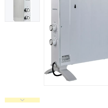
Засоби індивідуального
захисту нов
Двигуни бензинові
Ручний інструмент
Пристрої пускозарядні для
АКБ
Бензоінструмент
Набори гайкових ключів
Компресометри
Зварювальне обладнання
Знімачі та обтискачі
Дім і сад
Автотовари
Автоаксесуари
Товари для туризму
Рукоятки з храповим
механізмом (тріскачки)
Інструмент для мастильних