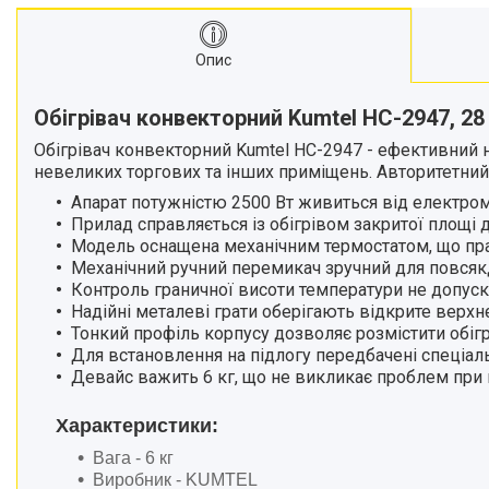
матеріалів
Стрічкові пили
Опис
Токарні станки
Зварювальні пальники, різаки
Обігрівач конвекторний Kumtel HC-2947,
28
Зварювальні апарати
Обігрівач конвекторний Kumtel HC-2947 - ефективний н
Тримери електричні
невеликих торгових та інших приміщень. Авторитетний 
Розхідні матеріали
Апарат потужністю 2500 Вт живиться від електро
Аксесуари та комплектуючі
Прилад справляється із обігрівом закритої площі 
для інструментів
Модель оснащена механічним термостатом, що пра
Механічний ручний перемикач зручний для повся
Обладання для складів
Контроль граничної висоти температури не допуск
Агротехніка
Надійні металеві грати оберігають відкрите верх
Велосипеди
Тонкий профіль корпусу дозволяє розмістити обігрі
Для встановлення на підлогу передбачені спеціал
Витратні матеріали
Девайс важить 6 кг, що не викликає проблем при
Бензоінструменти.
Ручний інструмент.
Характеристики:
Компресори та
Вага - 6 кг
пневмоінструменти.
Виробник - KUMTEL