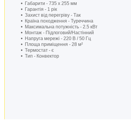
Автотовари.
Габарити - 735 х 255 мм
Гарантія - 1 рік
Дім і сад.
Захист від перегріву - Так
Розхідні матеріали й
Країна походження - Туреччина
приналежності
Максимальна потужність - 2.5 кВт
Ящики, сумки, пояси для
Монтаж - Підлоговий/Настінний
інструментів
Напруга мережі - 220 В / 50 Гц
Площа приміщення - 28 м²
Стійки для гаражного
Термостат - є
зберігання
Тип - Конвектор
Металошукачі і детектори
Інші товари
Обладання для складів
Аксесуари та комплектуючі
для інструментів
Обладнання для
автозаправних станцій
Пневматичні пістолети
Каталог товарів
Загальне