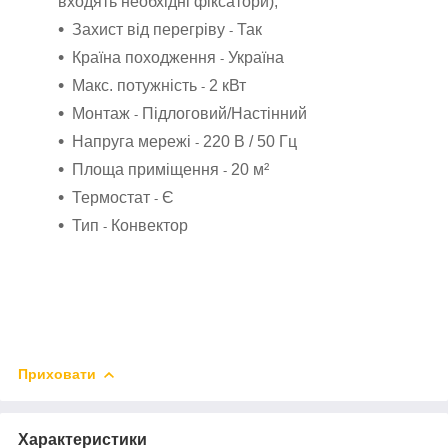
входять необхідні фіксатори);
Захист від перегріву
Так
-
Країна походження
Україна
-
Макс. потужність
2 кВт
-
Монтаж
Підлоговий/Настінний
-
Напруга мережі
220 В / 50 Гц
-
Площа приміщення
20 м²
-
Термостат
Є
-
Тип
Конвектор
-
Приховати
Характеристики