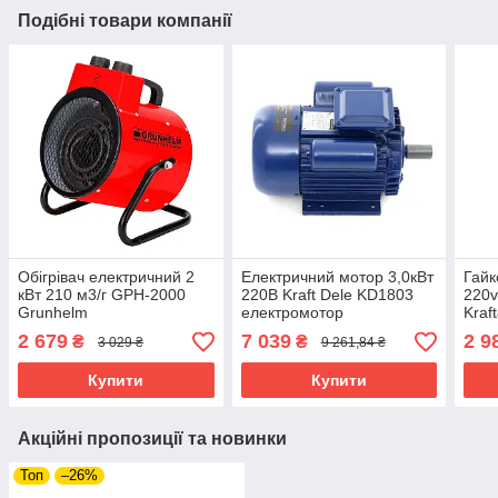
Подібні товари компанії
Обігрівач електричний 2
Електричний мотор 3,0кВт
Гайк
кВт 210 м3/г GPH-2000
220В Kraft Dele KD1803
220v
Grunhelm
електромотор
Kraf
елек
2 679
7 039
2 9
₴
₴
3 029 ₴
9 261,84 ₴
для 
Купити
Купити
Акційні пропозиції та новинки
Топ
–26%