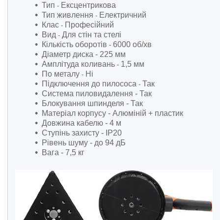
Автотовари.
Тип
Ексцентрикова
-
Тип живлення
Електричний
-
Дім і сад.
Клас
Професійний
-
Розхідні матеріали й
Вид
Для стін та стелі
-
приналежності
Кількість оборотів
6000 об/хв
-
Ящики, сумки, пояси для
Діаметр диска -
225 мм
інструментів
Амплітуда коливань
1,5 мм
-
По металу
Ні
-
Стійки для гаражного
Підключення до пилососа
Так
-
зберігання
Система пиловидалення -
Так
Металошукачі і детектори
Блокування шпинделя -
Так
Інші товари
Матеріал корпусу -
Алюміній + пластик
Довжина кабелю -
4 м
Обладання для складів
Ступінь захисту -
IP20
Аксесуари та комплектуючі
Рівень шуму -
до 94 дБ
для інструментів
Вага -
7,5 кг
Обладнання для
автозаправних станцій
Пневматичні пістолети
Каталог товарів
Загальне