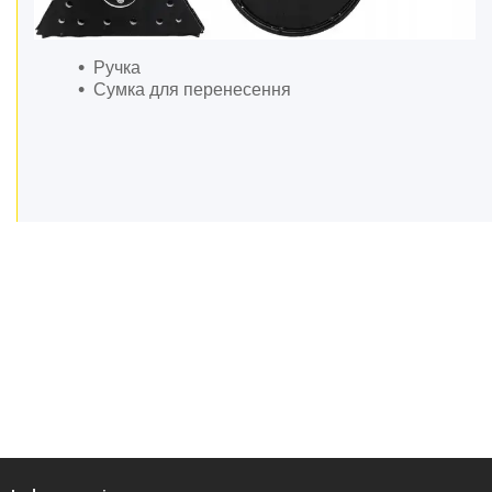
Ручний інструмент
Садова техніка та інструменти
Крани гаражні гідравлічні
Ручка
Сумка для перенесення
Траверса для вивішування
двигуна
Компресори та
пневмоінструменти
Насоси та насосне обладнання
Автотовари
Розхідні матеріали й
приналежності
Обладання для складів
Бензоінструмент
Басейни
Товари для дому
Автотовари
Зварювальне обладнання та
аксесуари