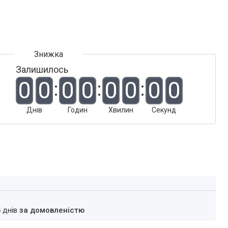
Залишилось
0
0
0
0
0
0
0
0
Днів
Годин
Хвилин
Секунд
4 днів
за домовленістю