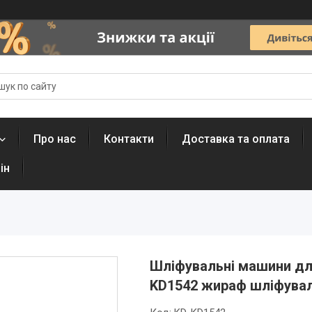
Про нас
Контакти
Доставка та оплата
ін
Шліфувальні машини для 
KD1542 жираф шліфува