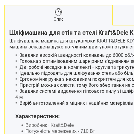
матеріалів
Стрічкові пили
Опис
Токарні станки
Зварювальні пальники, різаки
Шліфмашина для стін та стелі Kraft&Dele KD
Зварювальні апарати
Шліфувальна машина для штукатурки KRAFT&DELE KD175
Тримери електричні
машина оснащена дуже потужним двигуном потужніст
Розхідні матеріали
Завдяки високій швидкості коливань до 6000 об/
Аксесуари та комплектуючі
Головка з оптимізованим шарнірним з'єднанням заб
для інструментів
Дві робочі насадки в комплекті - кругла та трикутн
Ідеально підходять для шліфування стель або біл
Обладання для складів
Ергономічна ручка з нековзним покриттям для ком
Агротехніка
Пристрій можна скласти, тому його зберігання не
Велосипеди
Завдяки системі видалення гіпсового пилу зі шл
4 м.
Витратні матеріали
Виріб виготовлений з міцних і надійних матеріалів
Бензоінструменти.
Ручний інструмент.
Характеристики:
Компресори та
Виробник
Kraft&Dele
-
пневмоінструменти.
Потужність мережевих -
710 Вт