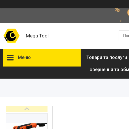
Mega Tool
Меню
Товари та послуги
Повернення та обм
Товари та послуги
Стол подъемный
гидравлический
Кліматична техніка
Електроінструменти
Енергозабезпечення
Будівельна техніка та
обладнання