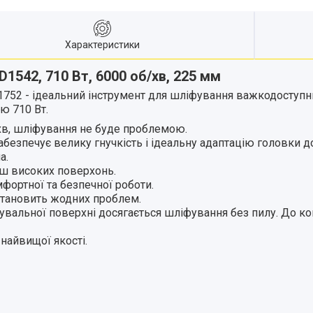
Характеристики
1542, 710 Вт, 6000 об/хв, 225 мм
2 - ідеальний інструмент для шліфування важкодоступних
ю 710 Вт.
хв, шліфування не буде проблемою.
езпечує велику гнучкість і ідеальну адаптацію головки до п
а.
ьш високих поверхонь.
фортної та безпечної роботи.
 становить жодних проблем.
іфувальної поверхні досягається шліфування без пилу. До
 найвищої якості.