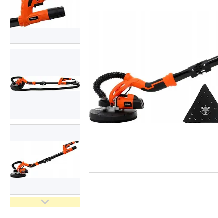
Засоби індивідуального
захисту нов
Двигуни бензинові
Ручний інструмент
Пристрої пускозарядні для
АКБ
Бензоінструмент
Набори гайкових ключів
Компресометри
Зварювальне обладнання
Знімачі та обтискачі
Дім і сад
Автотовари
Автоаксесуари
Товари для туризму
Рукоятки з храповим
механізмом (тріскачки)
Інструмент для мастильних