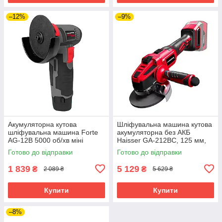
–12%
–9%
Акумуляторна кутова
Шліфувальна машина кутова
шліфувальна машина Forte
акумуляторна без АКБ
AG-12B 5000 об/хв міні
Haisser GA-212BC, 125 мм,
шліфувальна машина
8500 об/хв, Li-Ion
Готово до відправки
Готово до відправки
акумуляторна
1 839
5 129
₴
₴
2 089 ₴
5 629 ₴
Купити
Купити
–8%