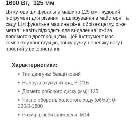
1600 Вт,
125 мм
Ця кутова шліфувальна машина 125 мм - чудовий
інструмент для різання та шліфування в майстерні та
саду. Ш
ліфувальна машина
ріже, обрізає цеглу, ріже
метал і навіть підходить для видалення іржі за
допомогою дротяної щітки. Цей інструмент має
компактну конструкцію, тонку ручку, невелику вагу і
простий у використанні.
Характеристики:
Тип двигуна: безщітковий
Напруга акумулятора, В: 21В
Діаметр робочого диску (мм): 125
Число оборотів холостого ходу (об/хв): 0-
320/0-1600
Розмір різьби шпинделя: М14