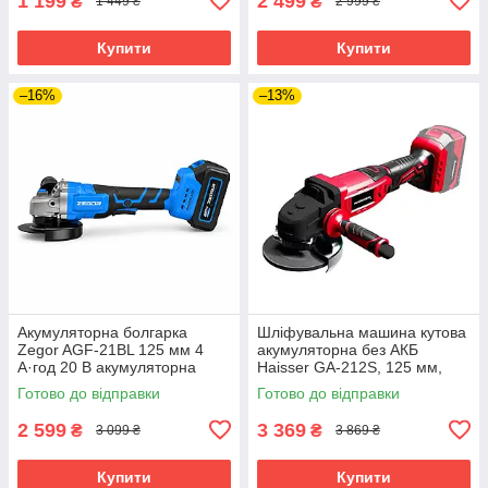
1 199
2 499
₴
₴
1 449 ₴
2 999 ₴
Купити
Купити
–16%
–13%
Акумуляторна болгарка
Шліфувальна машина кутова
Zegor AGF-21BL 125 мм 4
акумуляторна без АКБ
А·год 20 В акумуляторна
Haisser GA-212S, 125 мм,
кутова шліфувальна машина
8500 об/хв, Li-Ion
Готово до відправки
Готово до відправки
2 599
3 369
₴
₴
3 099 ₴
3 869 ₴
Купити
Купити