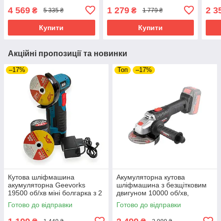
батареєю 21 В і диском
болгарка з регулюванням
мм б
4 569
1 279
2 3
₴
₴
5 335 ₴
1 779 ₴
125 мм
обертів
елек
Купити
Купити
Акційні пропозиції та новинки
–17%
Топ
–17%
Кутова шліфмашина
Акумуляторна кутова
акумуляторна Geevorks
шліфмашина з безщітковим
19500 об/хв міні болгарка з 2
двигуном 10000 об/хв,
акумуляторами для різання
шліфувальна
Готово до відправки
Готово до відправки
та шліфування
машина INTERTOOL WT-
9366