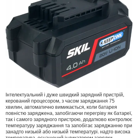
Інтелектуальний і дуже швидкий зарядний пристрій,
керований процесором, з часом заряджання 75
хвилин, автоматично вимикається, коли батарея
повністю заряджена, запобігаючи перегріву як батареї,
так і самого зарядного пристрою, додатково контролює
температуру заряджання та запобігає заряджанню при
занадто низькій або низькій температурі. надто висока
температура, оснащений індикатором зарядки