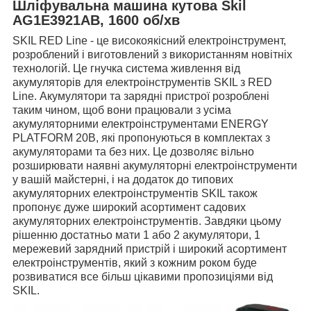
Шліфувальна машина кутова Skil
AG1E3921AB, 1600 об/хв
SKIL RED Line - це високоякісний електроінструмент,
розроблений і виготовлений з використанням новітніх
технологій.
Це гнучка система живлення від
акумуляторів для електроінструментів SKIL з RED
Line.
Акумулятори та зарядні пристрої розроблені
таким чином, щоб вони працювали з усіма
акумуляторними електроінструментами ENERGY
PLATFORM 20В, які пропонуються в комплектах з
акумуляторами та без них.
Це дозволяє вільно
розширювати наявні акумуляторні електроінструменти
у вашій майстерні, і на додаток до типових
акумуляторних електроінструментів SKIL також
пропонує дуже широкий асортимент садових
акумуляторних електроінструментів.
Завдяки цьому
рішенню достатньо мати 1 або 2 акумулятори, 1
мережевий зарядний пристрій і широкий асортимент
електроінструментів, який з кожним роком буде
розвиватися все більш цікавими пропозиціями від
SKIL.