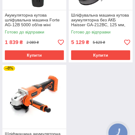
Акумуляторна кутова
Шліфувальна машина кутова
шліфувальна машина Forte
акумуляторна без АКБ
AG-12B 5000 об/хв міні
Haisser GA-212BC, 125 мм,
шліфувальна машина
8500 об/хв, Li-Ion
Готово до відправки
Готово до відправки
акумуляторна
1 839
5 129
₴
₴
2 089 ₴
5 629 ₴
Купити
Купити
–8%
Шліфмашина акумуляторна