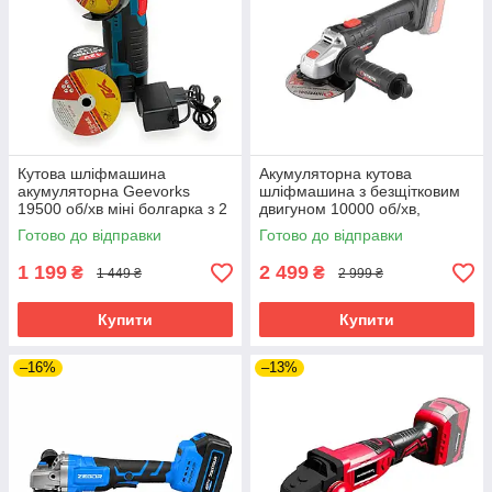
Кутова шліфмашина
Акумуляторна кутова
акумуляторна Geevorks
шліфмашина з безщітковим
19500 об/хв міні болгарка з 2
двигуном 10000 об/хв,
акумуляторами для різання
шліфувальна
Готово до відправки
Готово до відправки
та шліфування
машина INTERTOOL WT-
9366
1 199
2 499
₴
₴
1 449 ₴
2 999 ₴
Купити
Купити
–16%
–13%