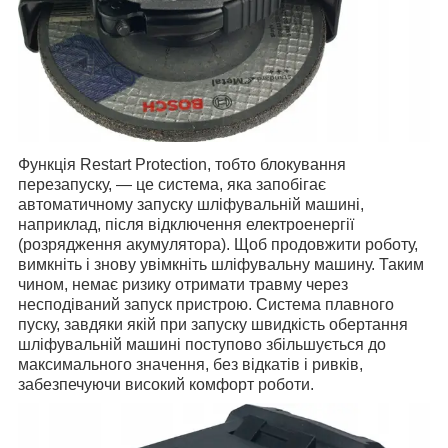
Функція Restart Protection, тобто блокування
перезапуску, — це система, яка запобігає
автоматичному запуску ш
ліфувальній машині
,
наприклад, після відключення електроенергії
(розрядження акумулятора). Щоб продовжити роботу,
вимкніть і знову увімкніть ш
ліфувальну машину
. Таким
чином, немає ризику отримати травму через
несподіваний запуск пристрою.
Система плавного
пуску, завдяки якій при запуску швидкість обертання
ш
ліфувальній машині
поступово збільшується до
максимального значення, без відкатів і ривків,
забезпечуючи високий комфорт роботи.