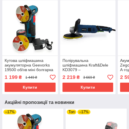
Кутова шліфмашина
Полірувальна
Акум
акумуляторна Geevorks
шліфмашина Kraft&Dele
Zego
19500 об/хв міні болгарка
KD3079 –
А·го
з 2 акумуляторами для
електроінструмент 2650
куто
1 199
2 219
2 5
₴
₴
1 449 ₴
3 669 ₴
різання та шліфування
Вт, круг 180 мм
маш
Купити
Купити
Акційні пропозиції та новинки
–17%
Топ
–17%