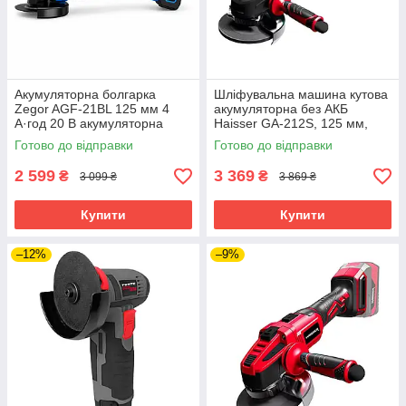
Акумуляторна болгарка
Шліфувальна машина кутова
Zegor AGF-21BL 125 мм 4
акумуляторна без АКБ
А·год 20 В акумуляторна
Haisser GA-212S, 125 мм,
кутова шліфувальна машина
8500 об/хв, Li-Ion
Готово до відправки
Готово до відправки
2 599
3 369
₴
₴
3 099 ₴
3 869 ₴
Купити
Купити
–12%
–9%