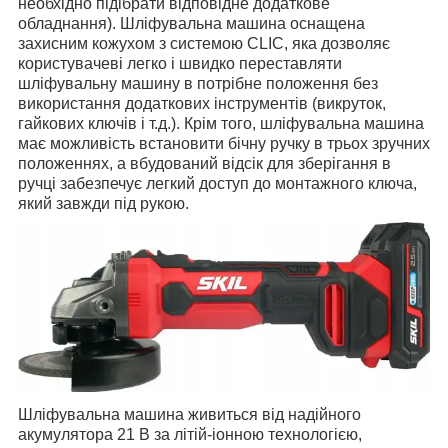
необхідно підібрати відповідне додаткове
обладнання).
Ш
ліфувальна машина оснащена
захисним кожухом з системою CLIC, яка дозволяє
користувачеві легко і швидко переставляти
шліфувальну машину в потрібне положення без
використання додаткових інструментів (викруток,
гайкових ключів і т.д.).
Крім того, ш
ліфувальна машина
має можливість встановити бічну ручку в трьох зручних
положеннях, а вбудований відсік для зберігання в
ручці забезпечує легкий доступ до монтажного ключа,
який завжди під рукою.
Шліфувальна машина
живиться від надійного
акумулятора 21 В за літій-іонною технологією,