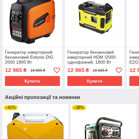
Генератор інверторний
Генератор бензиновий
Гене
бензиновий Evtools DIG
інверторний HDM I2000
інве
2000 1800 Вт
однофазний, 1800 Вт
EZG
одно
12 965
12 965
12 
₴
₴
16 865 ₴
16 865 ₴
Купити
Купити
Акційні пропозиції та новинки
–41%
–38%