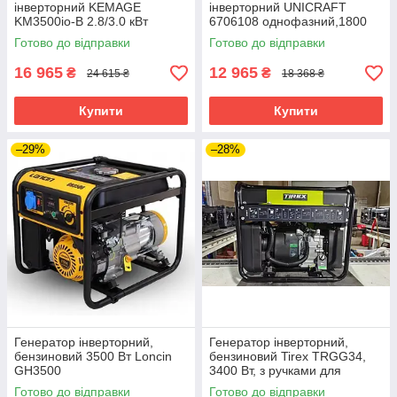
інверторний KEMAGE
інверторний UNICRAFT
KM3500io-B 2.8/3.0 кВт
6706108 однофазний,1800
Вт
Готово до відправки
Готово до відправки
16 965
12 965
₴
₴
24 615 ₴
18 368 ₴
Купити
Купити
–29%
–28%
Генератор інверторний,
Генератор інверторний,
бензиновий 3500 Вт Loncin
бензиновий Tirex TRGG34,
GH3500
3400 Вт, з ручками для
перенесення
Готово до відправки
Готово до відправки