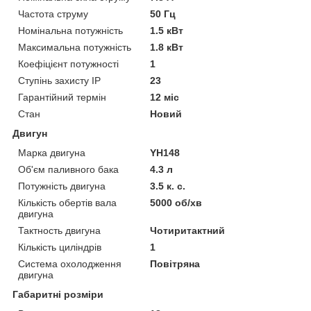
Частота струму
50 Гц
Номінальна потужність
1.5 кВт
Максимальна потужність
1.8 кВт
Коефіцієнт потужності
1
Ступінь захисту IP
23
Гарантійний термін
12 міс
Стан
Новий
Двигун
Марка двигуна
YH148
Об'єм паливного бака
4.3 л
Потужність двигуна
3.5 к. с.
Кількість обертів вала
5000 об/хв
двигуна
Тактность двигуна
Чотиритактний
Кількість циліндрів
1
Система охолодження
Повітряна
двигуна
Габаритні розміри