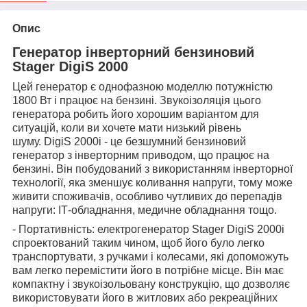
Опис
Генератор інверторний бензиновий
Stager DigiS 2000
Цей генератор є однофазною моделлю потужністю
1800 Вт і працює на бензині. Звукоізоляція цього
генератора робить його хорошим варіантом для
ситуацій, коли ви хочете мати низький рівень
шуму. DigiS 2000i - це безшумний бензиновий
генератор з інверторним приводом, що працює на
бензині. Він побудований з використанням інверторної
технології, яка зменшує коливання напруги, тому може
живити споживачів, особливо чутливих до перепадів
напруги: ІТ-обладнання, медичне обладнання тощо.
- Портативність: електрогенератор Stager DigiS 2000i
спроектований таким чином, щоб його було легко
транспортувати, з ручками і колесами, які допоможуть
вам легко перемістити його в потрібне місце. Він має
компактну і звукоізольовану конструкцію, що дозволяє
використовувати його в житлових або рекреаційних