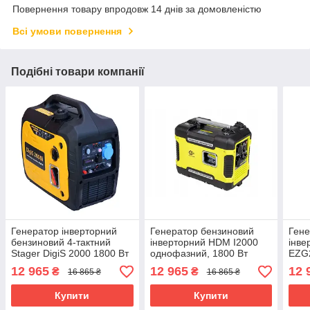
Повернення товару впродовж 14 днів за домовленістю
Всі умови повернення
Подібні товари компанії
Генератор інверторний
Генератор бензиновий
Гене
бензиновий 4-тактний
інверторний HDM I2000
інве
Stager DigiS 2000 1800 Вт
однофазний, 1800 Вт
EZG
одно
12 965
12 965
12 
₴
₴
16 865 ₴
16 865 ₴
Купити
Купити