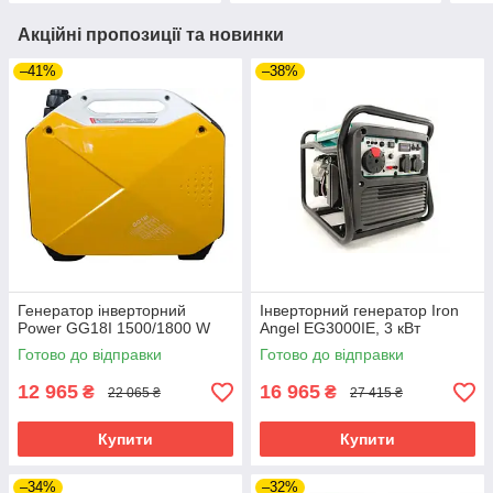
Акційні пропозиції та новинки
–41%
–38%
Генератор інверторний
Інверторний генератор Iron
Power GG18I 1500/1800 W
Angel EG3000IE, 3 кВт
Готово до відправки
Готово до відправки
12 965
16 965
₴
₴
22 065 ₴
27 415 ₴
Купити
Купити
–34%
–32%