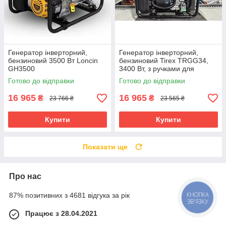
Генератор інверторний,
Генератор інверторний,
бензиновий 3500 Вт Loncin
бензиновий Tirex TRGG34,
GH3500
3400 Вт, з ручками для
перенесення
Готово до відправки
Готово до відправки
16 965
16 965
₴
₴
23 766 ₴
23 565 ₴
Купити
Купити
Показати ще
Про нас
87% позитивних з 4681 відгука за рік
КНОПКА
ЗВ'ЯЗКУ
Працює з 28.04.2021