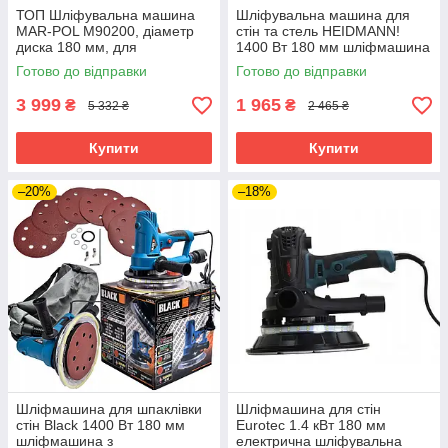
ТОП Шліфувальна машина
Шліфувальна машина для
MAR-POL M90200, діаметр
стін та стель HEIDMANN!
диска 180 мм, для
1400 Вт 180 мм шліфмашина
шліфування стін і стель з
для фінішної обробки стін
Готово до відправки
Готово до відправки
підсвічуванням.
3 999
1 965
₴
₴
5 332 ₴
2 465 ₴
Купити
Купити
–20%
–18%
Шліфмашина для шпаклівки
Шліфмашина для стін
стін Black 1400 Вт 180 мм
Eurotec 1.4 кВт 180 мм
шліфмашина з
електрична шліфувальна