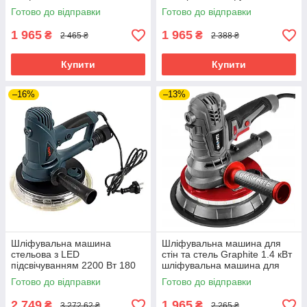
пилозбірником для стелі
машина для стін та стелі
Готово до відправки
Готово до відправки
шліфмашина для стін
1 965
1 965
₴
₴
2 465 ₴
2 388 ₴
Купити
Купити
–16%
–13%
Шліфувальна машина
Шліфувальна машина для
стельова з LED
стін та стель Graphite 1.4 кВт
підсвічуванням 2200 Вт 180
шліфувальна машина для
мм Boxer BX-701 машинка
стін та стель шліфмашина з
Готово до відправки
Готово до відправки
для стелі та стін
пилозбірником
2 749
1 965
₴
₴
3 272,62 ₴
2 265 ₴