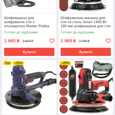
Шліфмашина для
Шліфувальна машина для
шліфування стін з
стін та стель Smart 1400 Вт
гіпсокартону Master Polska
180 мм шліфмашина для стін
1400 Вт 180 мм електрична
шліфмашина для шпаклівки
Готово до відправки
Готово до відправки
шліфувальна машина для
стін
стелі
1 965
1 965
₴
₴
2 815 ₴
2 765 ₴
Купити
Купити
Топ
–25%
–20%