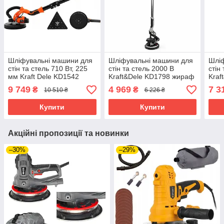
Шліфувальні машини для
Шліфувальні машини для
Шліф
стін та стель 710 Вт, 225
стін та стель 2000 В
стін
мм Kraft Dele KD1542
Kraft&Dele KD1798 жираф
Kraf
жираф шліфувальна
шліфувальна машина
шлі
9 749
4 969
7 3
₴
₴
10 510 ₴
6 226 ₴
машина
Купити
Купити
Акційні пропозиції та новинки
–30%
–29%