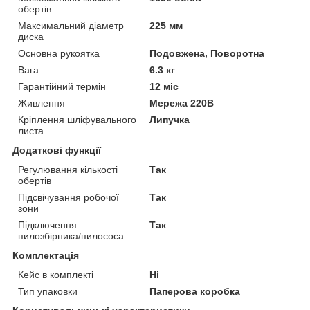
обертів
Максимальний діаметр
225 мм
диска
Основна рукоятка
Подовжена, Поворотна
Вага
6.3 кг
Гарантійний термін
12 міс
Живлення
Мережа 220В
Кріплення шліфувального
Липучка
листа
Додаткові функції
Регулювання кількості
Так
обертів
Підсвічування робочої
Так
зони
Підключення
Так
пилозбірника/пилососа
Комплектація
Кейс в комплекті
Ні
Тип упаковки
Паперова коробка