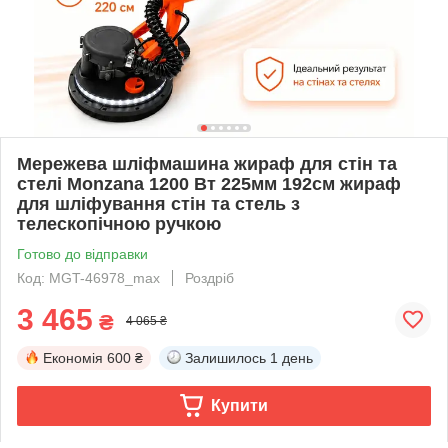
Мережева шліфмашина жираф для стін та
стелі Monzana 1200 Вт 225мм 192см жираф
для шліфування стін та стель з
телескопічною ручкою
Готово до відправки
Код: MGT-46978_max
Роздріб
3 465
₴
4 065 ₴
Економія
600 ₴
Залишилось
1 день
Купити