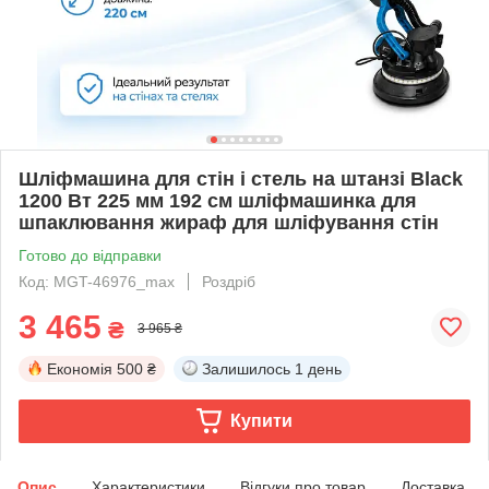
Шліфмашина для стін і стель на штанзі Black
1200 Вт 225 мм 192 см шліфмашинка для
шпаклювання жираф для шліфування стін
Готово до відправки
Код: MGT-46976_max
Роздріб
3 465
₴
3 965 ₴
Економія
500 ₴
Залишилось
1 день
Купити
Опис
Характеристики
Відгуки про товар
Доставка