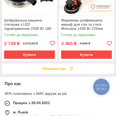
Шліфувальна машина
Мережева шліфмашина
стельова з LED
жираф для стін та стелі
підсвічуванням 2200 Вт 180
Monzana 1200 Вт 225мм
мм Boxer BX-701 машинка
192см жираф для
Готово до відправки
Готово до відправки
для стелі та стін
шліфування стін та стель з
телескопічною ручкою
2 749
3 465
₴
₴
3 272,62 ₴
4 065 ₴
Купити
Купити
Показати ще
Про нас
КНОПКА
ЗВ'ЯЗКУ
86% позитивних з 4681 відгука за рік
Працює з 28.04.2021
м. Львів