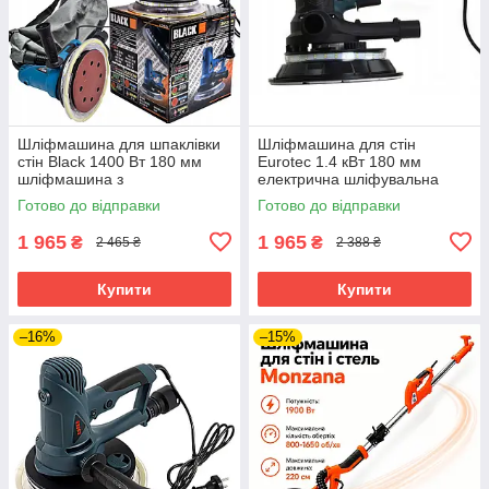
Шліфмашина для шпаклівки
Шліфмашина для стін
стін Black 1400 Вт 180 мм
Eurotec 1.4 кВт 180 мм
шліфмашина з
електрична шліфувальна
пилозбірником для стелі
машина для стін та стелі
Готово до відправки
Готово до відправки
шліфмашина для стін
1 965
1 965
₴
₴
2 465 ₴
2 388 ₴
Купити
Купити
–16%
–15%