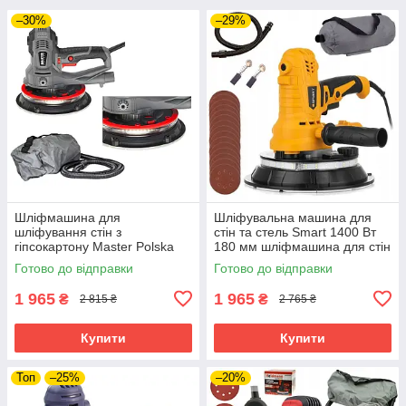
–30%
–29%
Шліфмашина для
Шліфувальна машина для
шліфування стін з
стін та стель Smart 1400 Вт
гіпсокартону Master Polska
180 мм шліфмашина для стін
1400 Вт 180 мм електрична
шліфмашина для шпаклівки
Готово до відправки
Готово до відправки
шліфувальна машина для
стін
стелі
1 965
1 965
₴
₴
2 815 ₴
2 765 ₴
Купити
Купити
Топ
–25%
–20%