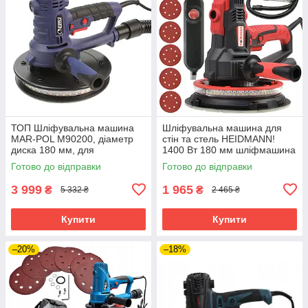
ТОП Шліфувальна машина
Шліфувальна машина для
MAR-POL M90200, діаметр
стін та стель HEIDMANN!
диска 180 мм, для
1400 Вт 180 мм шліфмашина
шліфування стін і стель з
для фінішної обробки стін
Готово до відправки
Готово до відправки
підсвічуванням.
3 999
1 965
₴
₴
5 332 ₴
2 465 ₴
Купити
Купити
–20%
–18%