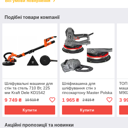
Всі умови повернення
Подібні товари компанії
Шліфувальні машини для
Шліфмашина для
ТОП
стін та стель 710 Вт, 225
шліфування стін з
маш
мм Kraft Dele KD1542
гіпсокартону Master Polska
M902
жираф шліфувальна
1400 Вт 180 мм
180 
9 749
1 965
3 9
₴
₴
10 510 ₴
2 815 ₴
машина
електрична шліфувальна
стін 
машина для стелі
підс
Купити
Купити
Акційні пропозиції та новинки