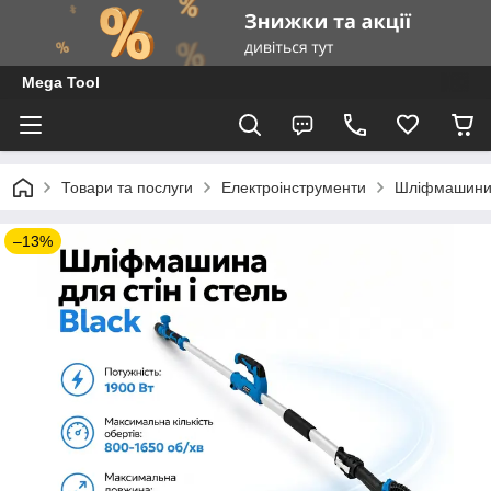
Mega Tool
Товари та послуги
Електроінструменти
Шліфмашини д
–13%