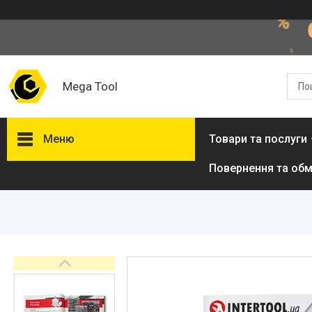
Mega Tool
Меню
Товари та послуги
Повернення та обм
Товари та послуги
Стол подъемный
гидравлический
Кліматична техніка
Електроінструменти
Енергозабезпечення
Будівельна техніка та
обладнання