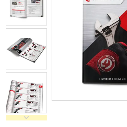
Засоби індивідуального
захисту нов
Двигуни бензинові
Ручний інструмент
Пристрої пускозарядні для
АКБ
Бензоінструмент
Набори гайкових ключів
Компресометри
Зварювальне обладнання
Знімачі та обтискачі
Дім і сад
Автотовари
Автоаксесуари
Товари для туризму
Рукоятки з храповим
механізмом (тріскачки)
Інструмент для мастильних