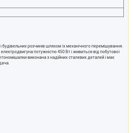
і будівельних розчинів шляхом їх механічного перемішування.
д електродвигуна потужністю 450 Вт і живиться від побутової
 бетономішалки виконана з надійних сталевих деталей і має
дача.