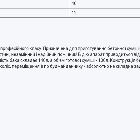
40
12
рофесійного класу. Призначена для приготування бетонної суміші 
тині, незамінний і надійний помічник! В дію апарат приводиться ві
сть бака складає 140л, а об'єм готової суміші - 100л. Конструкція
 коліс, переміщення її по будмайданчику - абсолютно не складна за