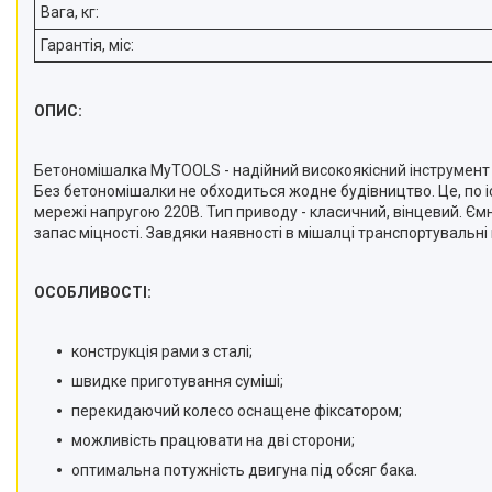
Автотовари.
Вага, кг:
Дім і сад.
Гарантія, міс:
Розхідні матеріали й
приналежності
ОПИС:
Ящики, сумки, пояси для
інструментів
Бетономішалка MyTOOLS - надійний високоякісний інструмент п
Стійки для гаражного
Без бетономішалки не обходиться жодне будівництво. Це, по іс
зберігання
мережі напругою 220В. Тип приводу - класичний, вінцевий. Ємні
Металошукачі і детектори
запас міцності. Завдяки наявності в мішалці транспортувальні
Інші товари
Обладання для складів
ОСОБЛИВОСТІ:
Аксесуари та комплектуючі
для інструментів
конструкція рами з сталі;
Обладнання для
швидке приготування суміші;
автозаправних станцій
перекидаючий колесо оснащене фіксатором;
Пневматичні пістолети
можливість працювати на дві сторони;
Каталог товарів
оптимальна потужність двигуна під обсяг бака.
Загальне