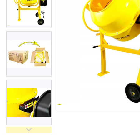
Засоби індивідуального
захисту нов
Двигуни бензинові
Ручний інструмент
Пристрої пускозарядні для
АКБ
Бензоінструмент
Набори гайкових ключів
Компресометри
Зварювальне обладнання
Знімачі та обтискачі
Дім і сад
Автотовари
Автоаксесуари
Товари для туризму
Рукоятки з храповим
механізмом (тріскачки)
Інструмент для мастильних