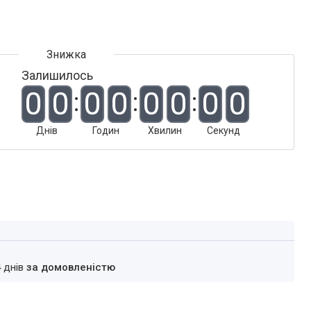
Залишилось
0
0
0
0
0
0
0
0
Днів
Годин
Хвилин
Секунд
4 днів
за домовленістю