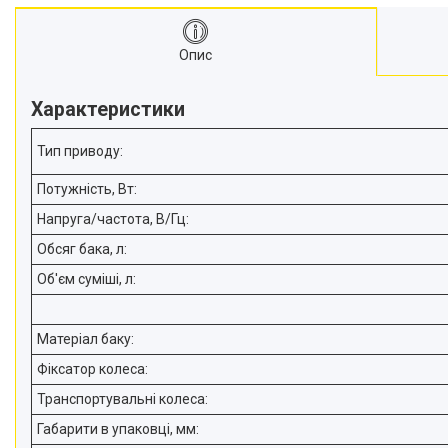
матеріалів
Стрічкові пили
Опис
Токарні станки
Зварювальні пальники, різаки
Характеристики
Зварювальні апарати
Тримери електричні
Тип приводу:
Розхідні матеріали
Потужність, Вт:
Аксесуари та комплектуючі
Напруга/частота, В/Гц:
для інструментів
Обсяг бака, л:
Обладання для складів
Агротехніка
Об'єм суміші, л:
Велосипеди
Витратні матеріали
Матеріал баку:
Бензоінструменти.
Фіксатор колеса:
Ручний інструмент.
Транспортувальні колеса:
Компресори та
Габарити в упаковці, мм:
пневмоінструменти.