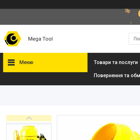
Mega Tool
Меню
Товари та послуги
Повернення та обм
Товари та послуги
Стол подъемный
гидравлический
Кліматична техніка
Електроінструменти
Енергозабезпечення
Будівельна техніка та
обладнання