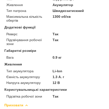
Живлення
Акумулятор
Тип патрона
Швидкозатискний
Максимальна кількість
1300 об/хв
обертів
Додаткові функції
Реверс
Так
Підсвічування робочої
Так
зони
Габаритні розміри
Вага
0.9 кг
Живлення
Тип акумулятора
Li-Ion
Ємність акумулятору
1.3 А. г
Напруга акумулятору
12 В
Користувальницькі характеристики
Підсвітка робочої зони
Так
Приховати