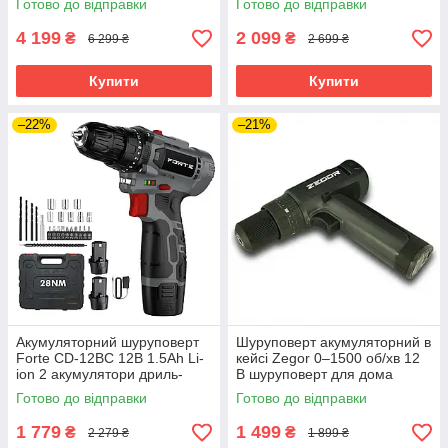
Готово до відправки
Готово до відправки
шуруповерт акумуляторний в
шурупокрут бездротовий
кейсі
4 199
2 099
₴
₴
6 299 ₴
2 699 ₴
Купити
Купити
–22%
–21%
Акумуляторний шуруповерт
Шуруповерт акумуляторний в
Forte CD-12BC 12В 1.5Аh Li-
кейсі Zegor 0–1500 об/хв 12
ion 2 акумулятори дриль-
В шуруповерт для дома
шуруповерт у кейсі
акумуляторний бездротовий
Готово до відправки
Готово до відправки
шуруповерт
1 779
1 499
₴
₴
2 279 ₴
1 899 ₴