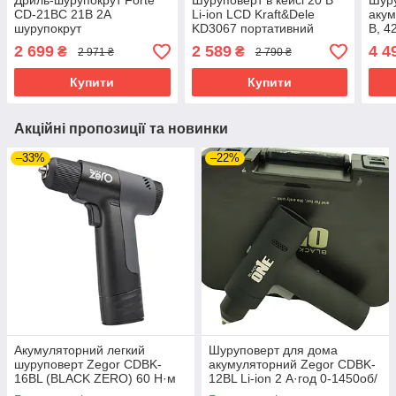
Дриль-шурупокрут Fоrte
Шуруповерт в кейсі 20 В
Шур
CD-21BC 21В 2А
Li-ion LCD Kraft&Dele
акум
шурупокрут
KD3067 портативний
В, 4
акумуляторний
акумуляторний
порт
2 699
2 589
4 4
₴
₴
2 971 ₴
2 790 ₴
шуруповерт
аку
шур
Купити
Купити
Акційні пропозиції та новинки
–33%
–22%
Акумуляторний легкий
Шуруповерт для дома
шуруповерт Zegor CDBK-
акумуляторний Zegor CDBK-
16BL (BLACK ZERO) 60 Н·м
12BL Li-ion 2 А·год 0-1450об/
1000 об/хв компактний
хв акумуляторний