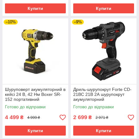
Купити
Купити
–10%
–9%
Шуруповерт акумуляторний в
Дриль-шурупокрут Fоrte CD-
кейсі 24 В, 42 Нм Boxer SR-
21BC 21В 2А шурупокрут
152 портативний
акумуляторний
акумуляторний шуруповерт
Готово до відправки
Готово до відправки
4 499
2 699
₴
₴
4 999 ₴
2 971 ₴
Купити
Купити