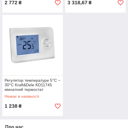
2 772
3 318,67
₴
₴
Регулятор температури 5°C ~
30°C Kraft&Dele KD11745
кімнатний термостат
бездротовий
Немає в наявності
1 238
₴
Про нас