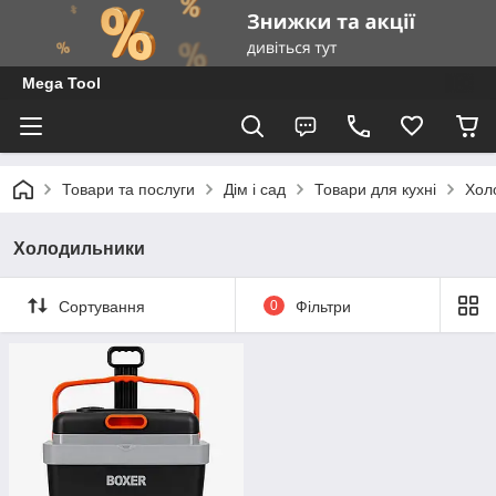
Mega Tool
Товари та послуги
Дім і сад
Товари для кухні
Хол
Холодильники
Сортування
0
Фільтри