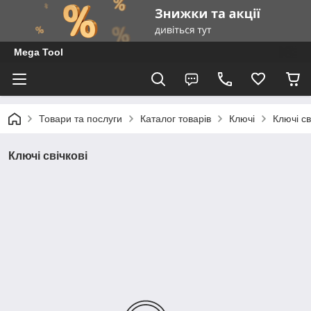
Mega Tool
Товари та послуги
Каталог товарів
Ключі
Ключі св
Ключі свічкові