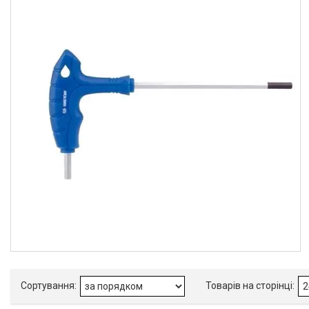
King Tony
1
Товари та послуги
Стол подъемный
гидравлический
Кліматична техніка
Електроінструменти
Енергозабезпечення
Будівельна техніка та
обладнання
Засоби індивідуального
захисту нов
Двигуни бензинові
Ручний інструмент
Пристрої пускозарядні для
АКБ