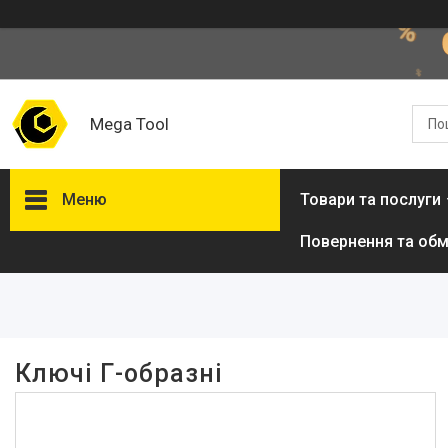
Mega Tool
Меню
Товари та послуги
Повернення та обм
Фільтри
Ціна
В наявності
Ключі Г-образні
Так
1
Виробник