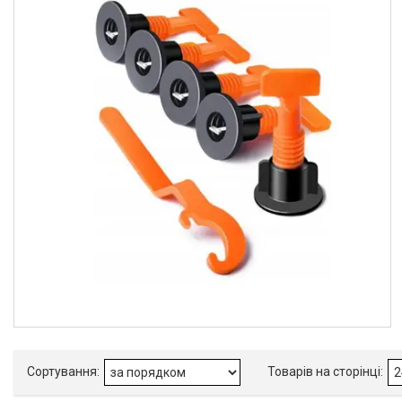
Товари та послуги
Стол подъемный
гидравлический
Кліматична техніка
Електроінструменти
Енергозабезпечення
Будівельна техніка та
обладнання
Засоби індивідуального
захисту нов
Двигуни бензинові
Ручний інструмент
Пристрої пускозарядні для
АКБ
Бензоінструмент
Набори гайкових ключів