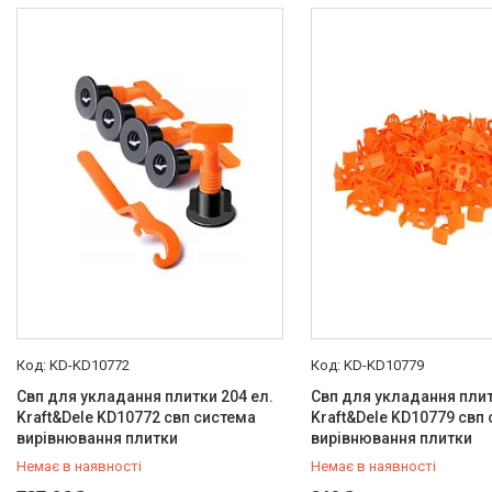
Компресометри
Зварювальне обладнання
Знімачі та обтискачі
Дім і сад
Автотовари
Автоаксесуари
Товари для туризму
Рукоятки з храповим
механізмом (тріскачки)
Інструмент для мастильних
матеріалів
Стрічкові пили
Токарні станки
KD-KD10772
KD-KD10779
Зварювальні пальники, різаки
Свп для укладання плитки 204 ел.
Свп для укладання плит
Зварювальні апарати
Kraft&Dele KD10772 свп система
Kraft&Dele KD10779 свп
Тримери електричні
вирівнювання плитки
вирівнювання плитки
Розхідні матеріали
Немає в наявності
Немає в наявності
Аксесуари та комплектуючі
+380 (67) 287-16-78
+380 (67) 287-16-78