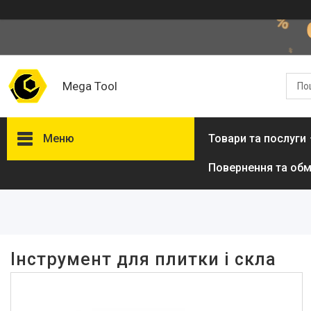
Mega Tool
Меню
Товари та послуги
Повернення та обм
Фільтри
Ціна
Виробник
Інструмент для плитки і скла
Kraft&Dele
2