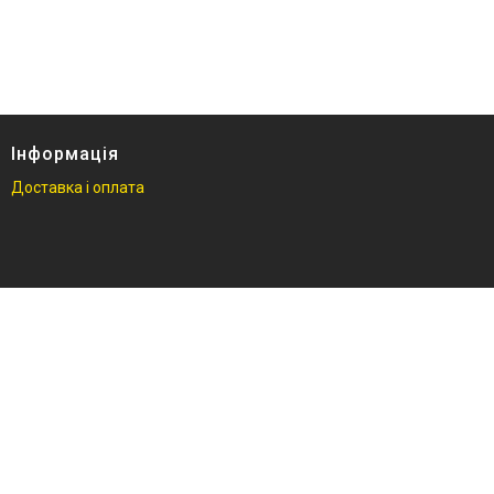
гидравлический
Кліматична техніка
Електроінструменти
Енергозабезпечення
Будівельна техніка та
Інформація
обладнання
Доставка і оплата
Засоби індивідуального
захисту нов
Двигуни бензинові
Ручний інструмент
Пристрої пускозарядні для
АКБ
Бензоінструмент
Набори гайкових ключів
Компресометри
Зварювальне обладнання
Знімачі та обтискачі