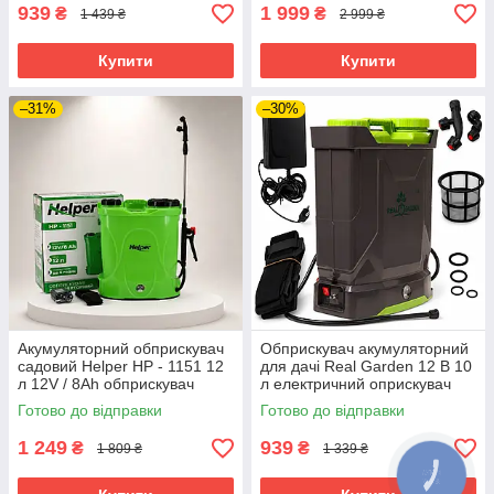
939
1 999
₴
₴
1 439 ₴
2 999 ₴
Купити
Купити
–31%
–30%
Акумуляторний обприскувач
Обприскувач акумуляторний
садовий Helper HP - 1151 12
для дачі Real Garden 12 В 10
л 12V / 8Ah обприскувач
л електричний оприскувач
електричний на акумуляторі
для дерев ранцевий
Готово до відправки
Готово до відправки
оприскувач
1 249
939
₴
₴
1 809 ₴
1 339 ₴