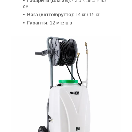
Габарити (ШхГхВ):
43.5 × 38.5 × 85
см
Вага (нетто/брутто):
14 кг / 15 кг
Гарантія:
12 місяців