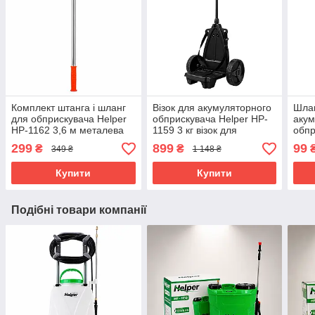
Комплект штанга і шланг
Візок для акумуляторного
Шла
для обприскувача Helper
обприскувача Helper HP-
акум
HP-1162 3,6 м металева
1159 3 кг візок для
обпр
телескопічна штанга для
садового оприскувача
1164
299
899
99
₴
₴
349 ₴
1 148 ₴
обприскувача
платформа для
садо
оприскувача
обпр
Купити
Купити
Подібні товари компанії