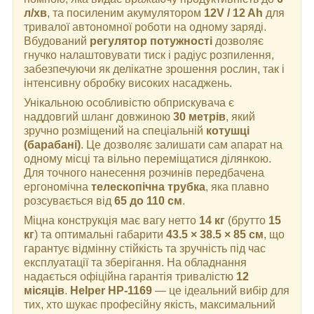
л/хв
, та посиленим акумулятором
12V / 12 Ah
для
тривалої автономної роботи на одному заряді.
Вбудований
регулятор потужності
дозволяє
гнучко налаштовувати тиск і радіус розпилення,
забезпечуючи як делікатне зрошення рослин, так і
інтенсивну обробку високих насаджень.
Унікальною особливістю обприскувача є
наддовгий шланг довжиною
30 метрів
, який
зручно розміщений на спеціальній
котушці
(барабані)
. Це дозволяє залишати сам апарат на
одному місці та вільно переміщатися ділянкою.
Для точного нанесення розчинів передбачена
ергономічна
телескопічна трубка
, яка плавно
розсувається від
65 до 110 см
.
Міцна конструкція має вагу нетто
14 кг
(брутто
15
кг
) та оптимальні габарити
43.5 × 38.5 × 85 см
, що
гарантує відмінну стійкість та зручність під час
експлуатації та зберігання. На обладнання
надається офіційна гарантія тривалістю
12
місяців
.
Helper HP-1169
— це ідеальний вибір для
тих, хто шукає професійну якість, максимальний