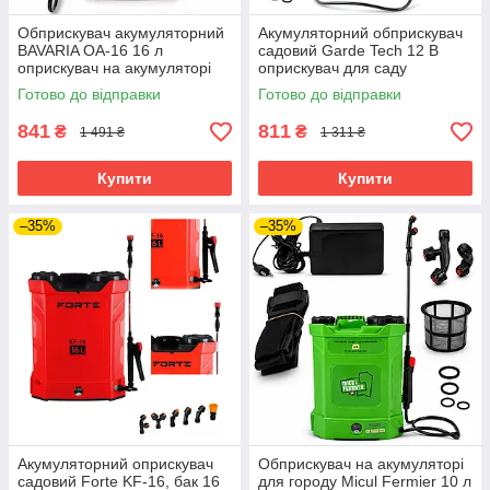
Обприскувач акумуляторний
Акумуляторний обприскувач
BAVARIA ОА-16 16 л
садовий Garde Tech 12 В
оприскувач на акумуляторі
оприскувач для саду
оприскувач для пестицидів
акумуляторний
Готово до відправки
Готово до відправки
841
811
₴
₴
1 491 ₴
1 311 ₴
Купити
Купити
–35%
–35%
Акумуляторний оприскувач
Обприскувач на акумуляторі
садовий Forte KF-16, бак 16
для городу Micul Fermier 10 л