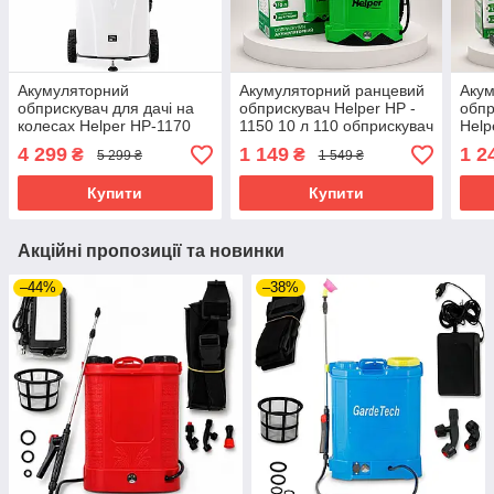
Акумуляторний
Акумуляторний ранцевий
Аку
обприскувач для дачі на
обприскувач Helper HP -
обпр
колесах Helper HP-1170
1150 10 л 110 обприскувач
Help
40 л акумуляторний
для саду та городу на
/ 8A
4 299
1 149
1 2
₴
₴
5 299 ₴
1 549 ₴
оприскувач з
акумуляторі
елек
автоматичною помпою
акум
Купити
Купити
Акційні пропозиції та новинки
–44%
–38%