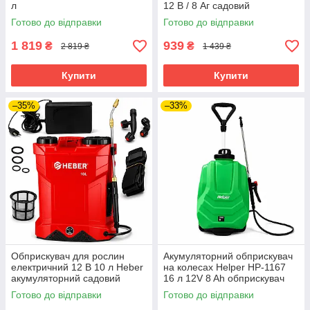
л
12 В / 8 Аг садовий
акумулятрний оприскувач
Готово до відправки
Готово до відправки
1 819
939
₴
₴
2 819 ₴
1 439 ₴
Купити
Купити
–35%
–33%
Обприскувач для рослин
Акумуляторний обприскувач
електричний 12 В 10 л Heber
на колесах Helper HP-1167
акумуляторний садовий
16 л 12V 8 Ah обприскувач
оприскувач
для захисту рослин
Готово до відправки
Готово до відправки