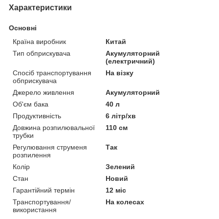
Характеристики
Основні
Країна виробник
Китай
Тип обприскувача
Акумуляторний
(електричний)
Спосіб транспортування
На візку
обприскувача
Джерело живлення
Акумуляторний
Об'єм бака
40 л
Продуктивність
6 літр/хв
Довжина розпилювальної
110 см
трубки
Регулювання струменя
Так
розпилення
Колір
Зелений
Стан
Новий
Гарантійний термін
12 міс
Транспортування/
На колесах
використання