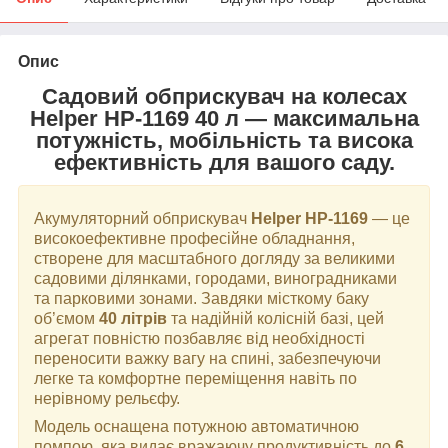
Опис
Садовий обприскувач на колесах
Helper HP-1169 40 л — максимальна
потужність, мобільність та висока
ефективність для вашого саду.
Акумуляторний обприскувач
Helper HP-1169
— це
високоефективне професійне обладнання,
створене для масштабного догляду за великими
садовими ділянками, городами, виноградниками
та парковими зонами. Завдяки місткому баку
об’ємом
40 літрів
та надійній колісній базі, цей
агрегат повністю позбавляє від необхідності
переносити важку вагу на спині, забезпечуючи
легке та комфортне переміщення навіть по
нерівному рельєфу.
Модель оснащена потужною автоматичною
помпою, яка видає вражаючу продуктивність до
6