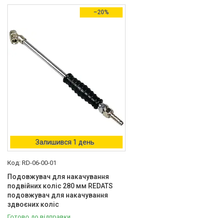
В наявності
1
–20%
Діаметр вхідного штуцера
1/4"
1
Виробник
REDATS
1
Товари та послуги
Стол подъемный
гидравлический
Залишився 1 день
Кліматична техніка
RD-06-00-01
Електроінструменти
Подовжувач для накачування
Енергозабезпечення
подвійних коліс 280 мм REDATS
Будівельна техніка та
подовжувач для накачування
обладнання
здвоєних коліс
Готово до відправки
Засоби індивідуального