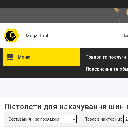
Mega Tool
Меню
Товари та послуги
Повернення та обм
Фільтри
Діапазон цін, ₴
Країна виробник
Пістолети для накачування шин
Польща
1
Наявність