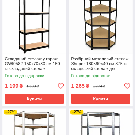
Складаний стелаж у гараж
Розбірний металевий стелаж
GWI0582 150x70x30 см 150
Shoper 180×90×40 см 875 кг
кг складаний стелаж
складський стелаж для
трансформер стелаж для
майстерні 5 полиць
Готово до відправки
Готово до відправки
запчастин
1 199
1 265
₴
₴
1 683 ₴
1 774 ₴
Купити
Купити
–27%
–27%