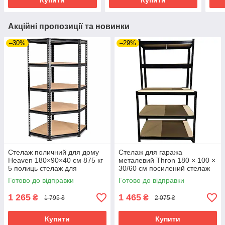
Купити
Купити
Акційні пропозиції та новинки
–30%
–29%
Стелаж поличний для дому
Стелаж для гаража
Heaven 180×90×40 см 875 кг
металевий Thron 180 × 100 ×
5 полиць стелаж для
30/60 см посилений стелаж
інструментів металевий
725 кг
Готово до відправки
Готово до відправки
стелаж
1 265
1 465
₴
₴
1 795 ₴
2 075 ₴
Купити
Купити