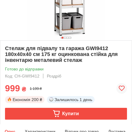
Стелаж для підвалу та гаража GWI9412
180x40x40 см 175 кг оцинкована стійка для
інвентарю металевий стелаж
Готово до відправки
Код: CH-GWI9412
Роздріб
999
₴
1 199 ₴
Економія
200 ₴
Залишилось
1 день
Купити
Опис
Характеристики
Відгуки про товар
Доставка