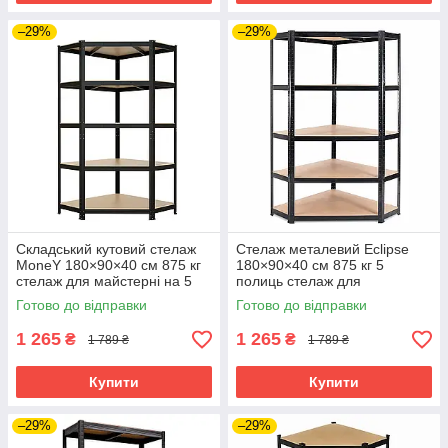
–29%
–29%
Складський кутовий стелаж
Cтелаж металевий Eclipse
MoneY 180×90×40 см 875 кг
180×90×40 см 875 кг 5
стелаж для майстерні на 5
полиць cтелаж для
полиць
інструментів стелаж для
Готово до відправки
Готово до відправки
коробок
1 265
1 265
₴
₴
1 789 ₴
1 789 ₴
Купити
Купити
–29%
–29%