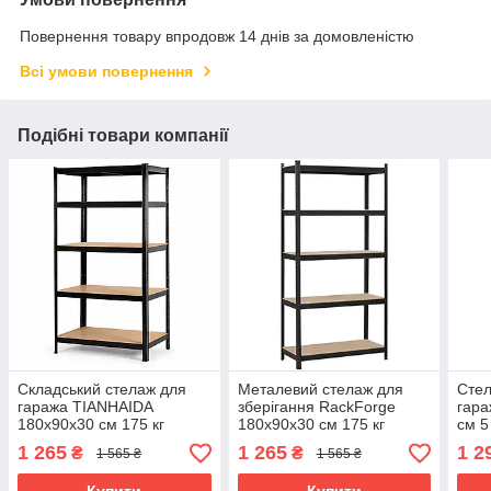
Повернення товару впродовж 14 днів за домовленістю
Всі умови повернення
Подібні товари компанії
Складський стелаж для
Металевий стелаж для
Стел
гаража TIANHAIDA
зберігання RackForge
гара
180x90x30 см 175 кг
180x90x30 см 175 кг
см 5
швидкозбірний стелаж
збірний металевий стелаж
нава
1 265
1 265
1 2
₴
₴
1 565 ₴
1 565 ₴
металевий
поли
стел