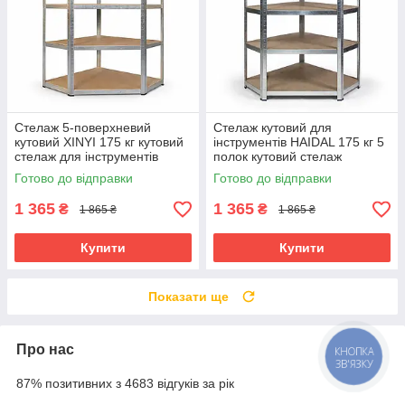
Стелаж 5-поверхневий
Стелаж кутовий для
кутовий XINYI 175 кг кутовий
інструментів HAIDAL 175 кг 5
стелаж для інструментів
полок кутовий стелаж
металевий стелаж для
металевий розбірний стелаж
Готово до відправки
Готово до відправки
зберігання
для гаража
1 365
1 365
₴
₴
1 865 ₴
1 865 ₴
Купити
Купити
Показати ще
Про нас
КНОПКА
ЗВ'ЯЗКУ
87% позитивних з 4683 відгуків за рік