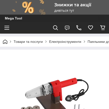
Mega Tool
Товари та послуги
Електроінструменти
Паяльники д