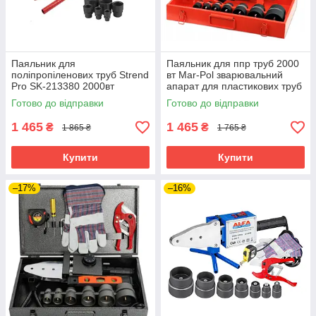
Паяльник для
Паяльник для ппр труб 2000
поліпропіленових труб Strend
вт Mar-Pol зварювальний
Pro SK-213380 2000вт
апарат для пластикових труб
паяльник для водопровідних
паяльник для труб з
Готово до відправки
Готово до відправки
труб апарат для пайки
насадками
пластикових труб
1 465
1 465
₴
₴
1 865 ₴
1 765 ₴
Купити
Купити
–17%
–16%