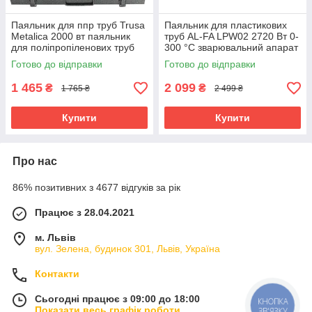
Паяльник для ппр труб Trusa
Паяльник для пластикових
Metalica 2000 вт паяльник
труб AL-FA LPW02 2720 Вт 0-
для поліпропіленових труб
300 °C зварювальний апарат
для дому паяльник для труб
для труб ПВХ
Готово до відправки
Готово до відправки
опалення
1 465
2 099
₴
₴
1 765 ₴
2 499 ₴
Купити
Купити
Про нас
86% позитивних з 4677 відгуків за рік
Працює з 28.04.2021
м. Львів
вул. Зелена, будинок 301, Львів, Україна
Контакти
Сьогодні працює з 09:00 до 18:00
КНОПКА
Показати весь графік роботи
ЗВ'ЯЗКУ