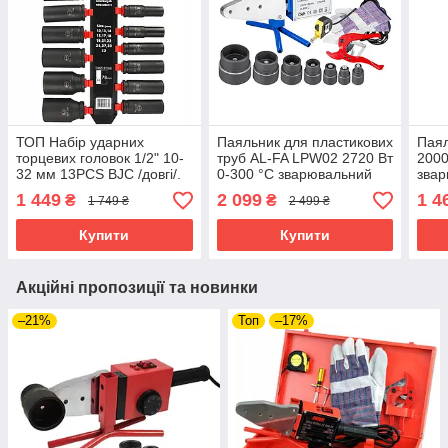
ТОП Набір ударних
Паяльник для пластикових
Паял
торцевих головок 1/2" 10-
труб AL-FA LPW02 2720 Вт
2000
32 мм 13PCS BJC /довгі/.
0-300 °C зварювальний
звар
M58272 набір головок для
апарат для труб ПВХ
плас
1 449
2 099
1 4
₴
₴
1 749 ₴
2 499 ₴
гайковерта
паял
нас
Купити
Купити
Акційні пропозиції та новинки
–21%
Топ
–17%